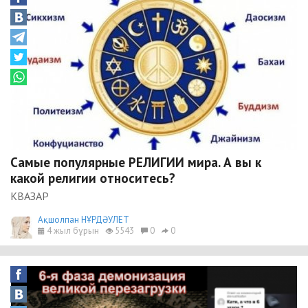
Самые популярные РЕЛИГИИ мира. А вы к
какой религии относитесь?
КВАЗАР
Ақшолпан НҰРДӘУЛЕТ
4 жыл бұрын
5543
0
0