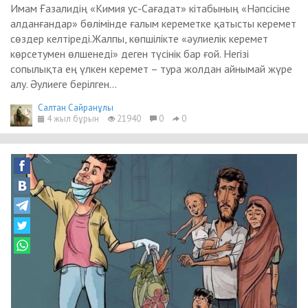
Имам Ғазалидің «Кимия ус-Сағадат» кітабының «Нәпсісіне
алданғандар» бөлімінде ғалым кереметке қатысты керемет
сөздер келтіреді.Жалпы, көпшілікте «әулиелік керемет
көрсетумен өлшенеді» деген түсінік бар ғой. Негізі
сопылықта ең үлкен керемет – тура жолдан айнымай жүре
алу. Әулиеге берілген...
Салтан Сайранұлы
4 жыл бұрын
21940
0
0