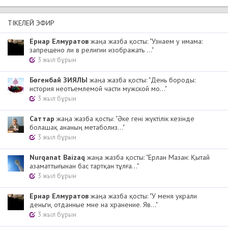
ТІКЕЛЕЙ ЭФИР
Ернар Елмуратов
жаңа жазба қосты: "Узнаем у имама:
запрещено ли в религии изображать ..."
3 жыл бұрын
Бөгенбай ЗИЯЛЫ
жаңа жазба қосты: "День бороды:
история неотъемлемой части мужской мо..."
3 жыл бұрын
Cаттар
жаңа жазба қосты: "Әке гені жүктілік кезінде
болашақ ананың метаболиз..."
3 жыл бұрын
Nurqanat Baizaq
жаңа жазба қосты: "Ерлан Мазан: Қытай
азаматтығынан бас тартқан тұлға..."
3 жыл бұрын
Ернар Елмуратов
жаңа жазба қосты: "У меня украли
деньги, отданные мне на хранение. Яв..."
3 жыл бұрын