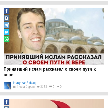
Принявший ислам рассказал о своем пути к
вере
Nurqanat Baizaq
4 жыл бұрын
2138
0
0