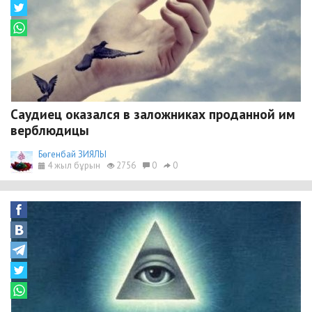
Саудиец оказался в заложниках проданной им
верблюдицы
Бөгенбай ЗИЯЛЫ
4 жыл бұрын
2756
0
0