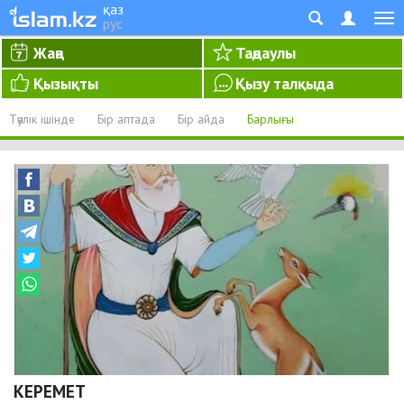
қаз
рус
Жаңа
Таңдаулы
Қызықты
Қызу талқыда
Тәулік ішінде
Бір аптада
Бір айда
Барлығы
КЕРЕМЕТ