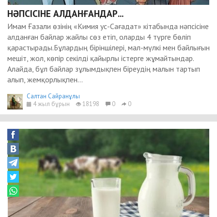
НӘПСІСІНЕ АЛДАНҒАНДАР...
Имам Ғазали өзінің «Кимия ус-Сағадат» кітабында нәпсісіне
алданған байлар жайлы сөз етіп, оларды 4 түрге бөліп
қарастырады.Бұлардың біріншілері, мал-мүлкі мен байлығын
мешіт, жол, көпір секілді қайырлы істерге жұмайтындар.
Алайда, бұл байлар зұлымдықпен біреудің малын тартып
алып, жемқорлықпен...
Салтан Сайранұлы
4 жыл бұрын
18198
0
0