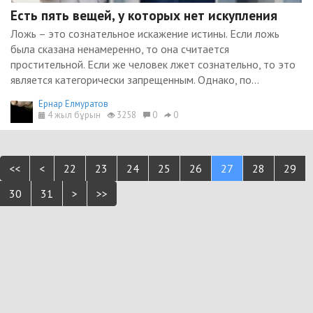
Есть пять вещей, у которых нет искупления
Ложь – это сознательное искажение истины. Если ложь
была сказана ненамеренно, то она считается
простительной. Если же человек лжет сознательно, то это
является категорически запрещенным. Однако, по...
Ернар Елмуратов
4 жыл бұрын
3258
0
0
<<
<
22
23
24
25
26
27
28
29
30
31
>
>>