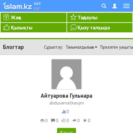
қаз
рус
Жаңа
Таңдаулы
Қызықты
Қызу талқыда
Блогтар
Сұрыптау:
Танымалдылығы
Тіркелген уақыты
Айтуарова Гульнара
abdusamatkasym
0
0
0
0
0
0