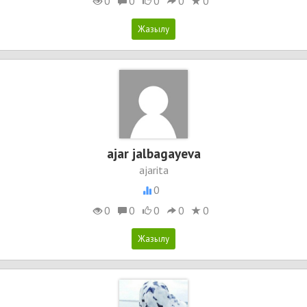
0
0
0
0
0
ajar jalbagayeva
ajarita
0
0
0
0
0
0