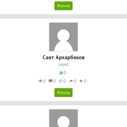
Саят Архарбеков
sayat
0
0
0
0
0
0