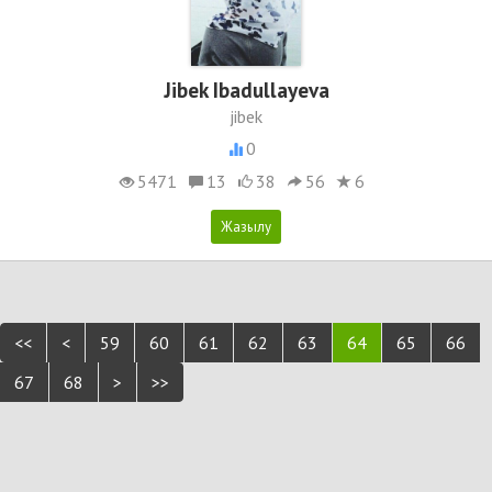
Jibek Ibadullayeva
jibek
0
5471
13
38
56
6
<<
<
59
60
61
62
63
64
65
66
67
68
>
>>