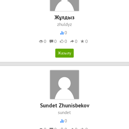
Жұлдыз
zhuldyz
0
0
0
0
0
0
Sundet Zhunisbekov
sundet
0