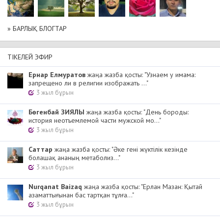
» БАРЛЫҚ БЛОГТАР
ТІКЕЛЕЙ ЭФИР
Ернар Елмуратов
жаңа жазба қосты: "Узнаем у имама:
запрещено ли в религии изображать ..."
3 жыл бұрын
Бөгенбай ЗИЯЛЫ
жаңа жазба қосты: "День бороды:
история неотъемлемой части мужской мо..."
3 жыл бұрын
Cаттар
жаңа жазба қосты: "Әке гені жүктілік кезінде
болашақ ананың метаболиз..."
3 жыл бұрын
Nurqanat Baizaq
жаңа жазба қосты: "Ерлан Мазан: Қытай
азаматтығынан бас тартқан тұлға..."
3 жыл бұрын