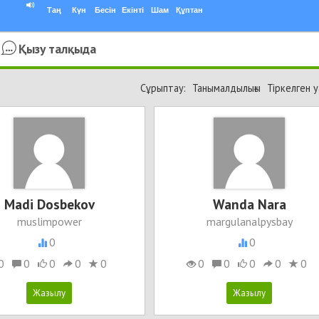
Таң
Күн
Бесін
Екінті
Шам
Құптан
Қызу талқыда
Сұрыптау:
Танымалдылығы
Тіркелген 
Madi Dosbekov
Wanda Nara
muslimpower
margulanalpysbay
0
0
0
0
0
0
0
0
0
0
0
0