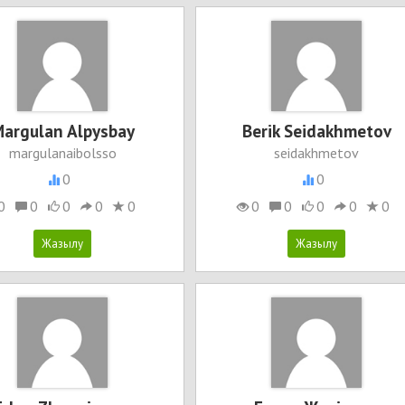
argulan Alpysbay
Berik Seidakhmetov
margulanaibolsso
seidakhmetov
0
0
0
0
0
0
0
0
0
0
0
0