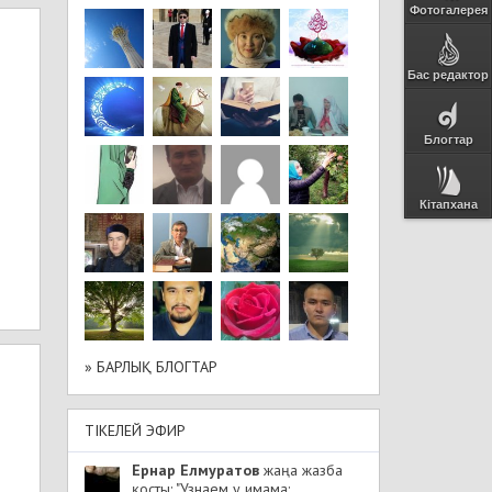
Фотогалерея
Бас редактор
Блогтар
Кітапхана
» БАРЛЫҚ БЛОГТАР
ТІКЕЛЕЙ ЭФИР
Ернар Елмуратов
жаңа жазба
қосты: "Узнаем у имама: