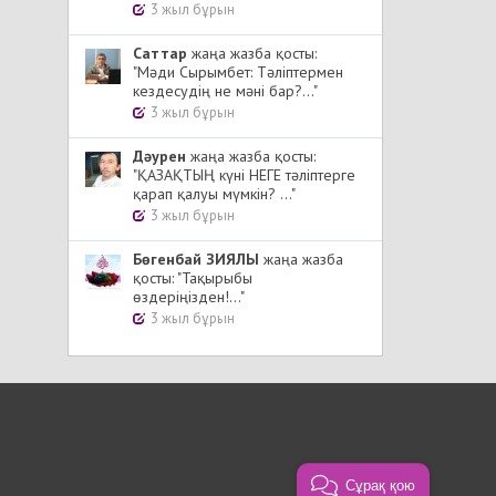
3 жыл бұрын
Cаттар
жаңа жазба қосты:
"Мәди Сырымбет: Тәліптермен
кездесудің не мәні бар?..."
3 жыл бұрын
Дәурен
жаңа жазба қосты:
"ҚАЗАҚТЫҢ күні НЕГЕ тәліптерге
қарап қалуы мүмкін? ..."
3 жыл бұрын
Бөгенбай ЗИЯЛЫ
жаңа жазба
қосты: "Тақырыбы
өздеріңізден!..."
3 жыл бұрын
Сұрақ қою