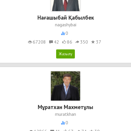
Нағашыбай Қабылбек
nagashybai
0
67208
42
86
350
37
Мұратхан Махметұлы
muratkhan
0