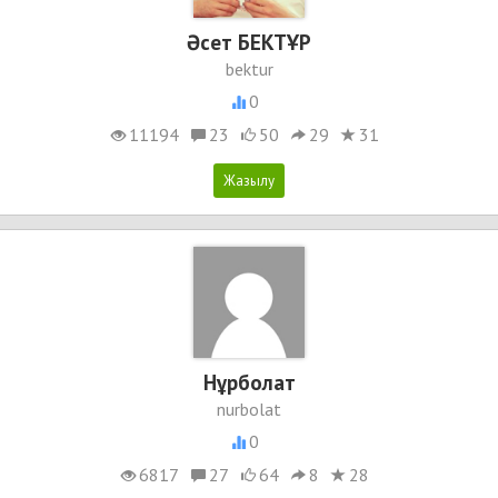
Әсет БЕКТҰР
bektur
0
11194
23
50
29
31
Нұрболат
nurbolat
0
6817
27
64
8
28