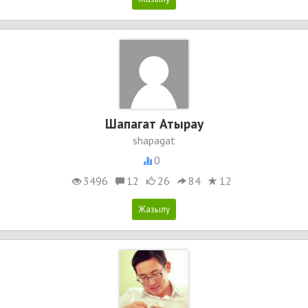
Шапагат Атырау
shapagat
0
3496
12
26
84
12