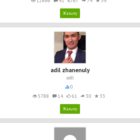
12866
41
67
74
39
adil zhanenuly
adil
0
5788
14
61
30
33