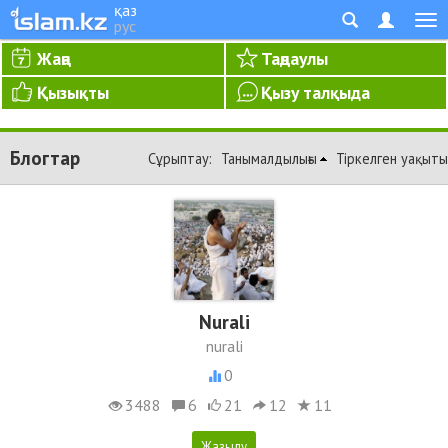
қаз
рус
Жаңа
Таңдаулы
Қызықты
Қызу талқыда
Блогтар
Сұрыптау:
Танымалдылығы
Тіркелген уақыты
Nurali
nurali
0
3488
6
21
12
11