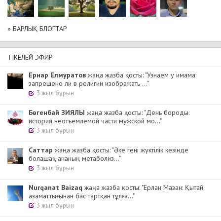
» БАРЛЫҚ БЛОГТАР
ТІКЕЛЕЙ ЭФИР
Ернар Елмуратов
жаңа жазба қосты: "Узнаем у имама:
запрещено ли в религии изображать ..."
3 жыл бұрын
Бөгенбай ЗИЯЛЫ
жаңа жазба қосты: "День бороды:
история неотъемлемой части мужской мо..."
3 жыл бұрын
Cаттар
жаңа жазба қосты: "Әке гені жүктілік кезінде
болашақ ананың метаболиз..."
3 жыл бұрын
Nurqanat Baizaq
жаңа жазба қосты: "Ерлан Мазан: Қытай
азаматтығынан бас тартқан тұлға..."
3 жыл бұрын