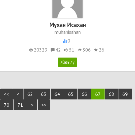
Мұхан Исахан
muhanisahan
0
20329
42
51
306
26
<<
<
62
63
64
65
66
67
68
69
70
71
>
>>