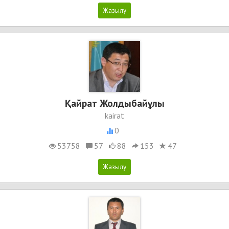
Қайрат Жолдыбайұлы
kairat
0
53758
57
88
153
47