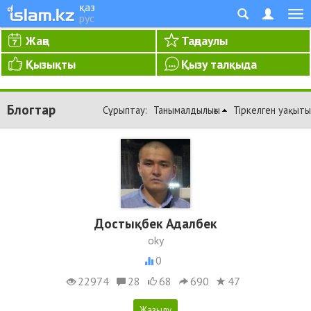
қаз
рус
Жаңа
Таңдаулы
Қызықты
Қызу талқыда
Блогтар
Сұрыптау:
Танымалдылығы
Тіркелген уақыты
Достықбек Адалбек
oky
0
22974
28
68
690
47