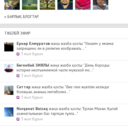
» БАРЛЫҚ БЛОГТАР
ТІКЕЛЕЙ ЭФИР
Ернар Елмуратов
жаңа жазба қосты: "Узнаем у имама:
запрещено ли в религии изображать ..."
3 жыл бұрын
Бөгенбай ЗИЯЛЫ
жаңа жазба қосты: "День бороды:
история неотъемлемой части мужской мо..."
3 жыл бұрын
Cаттар
жаңа жазба қосты: "Әке гені жүктілік кезінде
болашақ ананың метаболиз..."
3 жыл бұрын
Nurqanat Baizaq
жаңа жазба қосты: "Ерлан Мазан: Қытай
азаматтығынан бас тартқан тұлға..."
3 жыл бұрын