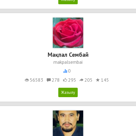
Мақпал Сембай
makpalsembai
0
56583
278
295
205
145