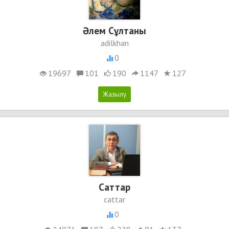
Әлем Сұлтаны
adilkhan
0
19697
101
190
1147
127
Cаттар
cattar
0