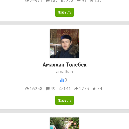
24971
187
228
91
137
Амалхан Төлебек
amalhan
0
16258
49
141
1273
74