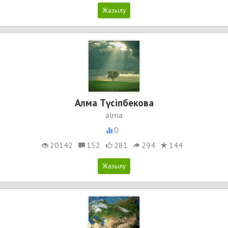
Алма Түсіпбекова
alma
0
20142
152
281
294
144