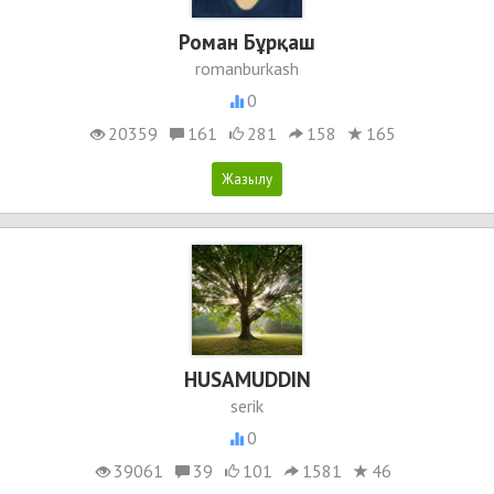
Роман Бұрқаш
romanburkash
0
20359
161
281
158
165
HUSAMUDDIN
serik
0
39061
39
101
1581
46