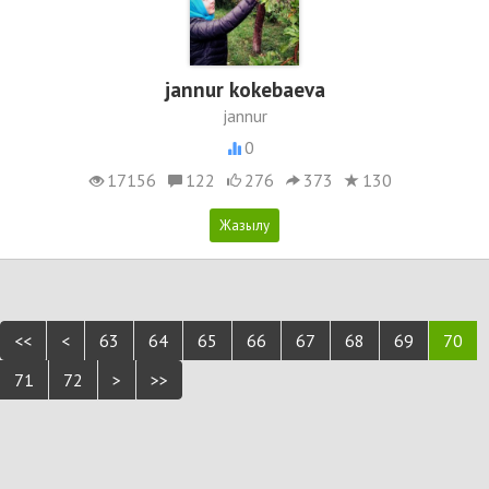
jannur kokebaeva
jannur
0
17156
122
276
373
130
<<
<
63
64
65
66
67
68
69
70
71
72
>
>>