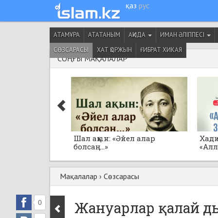
қаз
рус
АТАМҰРА
АТАТАНЫМ
АҚИДА
ИМАН ӘЛІППЕСІ
СӨЗСАРАСЫ
ХАТ ҚОРЖЫН
ҒИБРАТ ХИКАЯ
СОҢҒЫ МАҚАЛАЛАР
Шал ақын: «Әйел алар
Хад
болсаң...»
«Ал
толғ
Мақалалар
›
Сөзсарасы
0
Жануарлар қалай д