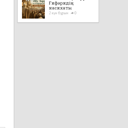
Ғифәридің
насихаты
2 күн бұрын
0