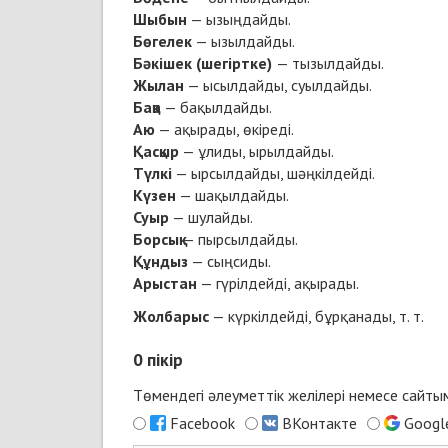
Шыбын
— ызыңдайды.
Бөгелек
— ызылдайды.
Бәкішек (шегіртке)
— тызылдайды.
Жылан
— ысылдайды, суылдайды.
Бақа
— бақылдайды.
Аю
— ақырады, өкіреді.
Қасқыр
— ұлиды, ырылдайды.
Түлкі
— ырсылдайды, шәңкілдейді.
Күзен
— шақылдайды.
Суыр
— шулайды.
Борсық
— пырсылдайды.
Құндыз
— сыңсиды.
Арыстан
— гүрілдейді, ақырады.
Жолбарыс
— күркілдейді, бұрқанады, т. т.
0
пікір
Төмендегі әлеуметтік желілері немесе сайт
Facebook
ВКонтакте
Googl