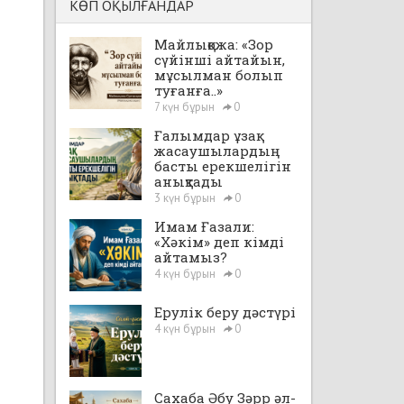
КӨП ОҚЫЛҒАНДАР
Майлықожа: «Зор
сүйінші айтайын,
мұсылман болып
туғанға..»
7 күн бұрын
0
Ғалымдар ұзақ
жасаушылардың
басты ерекшелігін
анықтады
3 күн бұрын
0
Имам Ғазали:
«Хәкім» деп кімді
айтамыз?
4 күн бұрын
0
Ерулік беру дәстүрі
4 күн бұрын
0
Сахаба Әбу Зәрр әл-