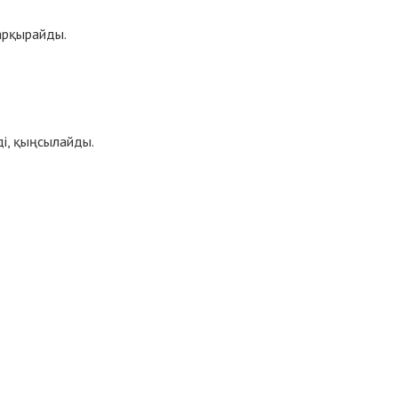
арқырайды.
ді, қыңсылайды.