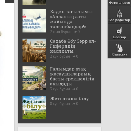
Фотогалерея
Хадис тағылымы:
«Алланың заты
Бас редактор
жайында
толғанбаңдар!»
2 жыл бұрын
0
Блогтар
Сахаба Әбу Зәрр әл-
Ғифәридің
насихаты
Кітапхана
2 күн бұрын
0
Ғалымдар ұзақ
жасаушылардың
басты ерекшелігін
анықтады
3 күн бұрын
0
Жеті атаны білу
8 күн бұрын
0