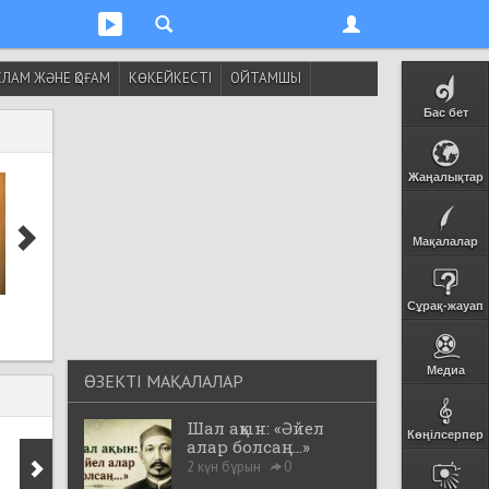
ЛАМ ЖӘНЕ ҚОҒАМ
КӨКЕЙКЕСТІ
ОЙТАМШЫ
Бас бет
Жаңалықтар
Мақалалар
Сахаба Әбу Зәрр әл-
Ғалымдар ұзақ
Сұрақ-жауап
Ғифәридің насихаты
жасаушылардың б
ерекшелігін анықт
Медиа
ӨЗЕКТІ МАҚАЛАЛАР
Шал ақын: «Әйел
Көңілсерпер
алар болсаң...»
2 күн бұрын
0