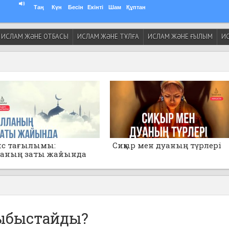
Таң
Күн
Бесін
Екінті
Шам
Құптан
ИСЛАМ ЖӘНЕ ОТБАСЫ
ИСЛАМ ЖӘНЕ ТҰЛҒА
ИСЛАМ ЖӘНЕ ҒЫЛЫМ
ИС
ис тағылымы:
Сиқыр мен дуаның түрлері
ланың заты жайында
анбаңдар!»
ыбыстайды?