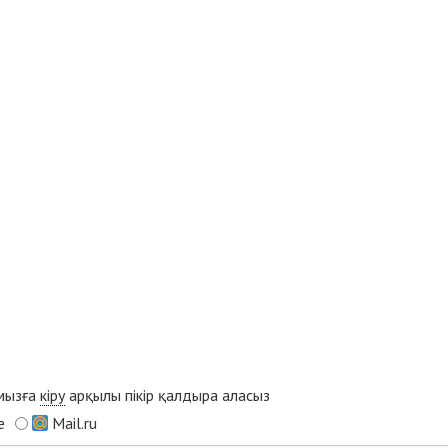
ымызға
кіру
арқылы пікір қалдыра аласыз
e
Mail.ru