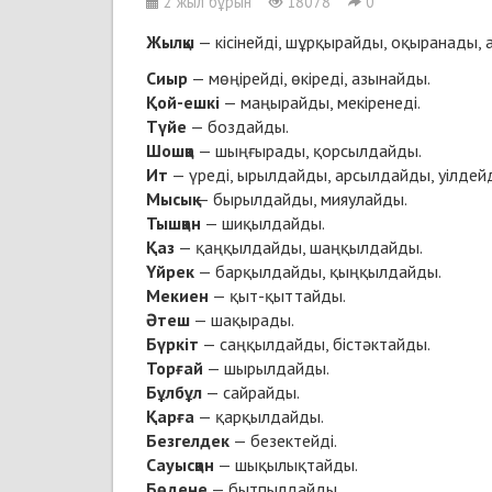
2 жыл бұрын
18078
0
Жылқы
— кісінейді, шұрқырайды, оқыранады, 
Сиыр
— мөңірейді, өкіреді, азынайды.
Қой-ешкі
— маңырайды, мекіренеді.
Түйе
— боздайды.
Шошқа
— шыңғырады, қорсылдайды.
Ит
— үреді, ырылдайды, арсылдайды, уілдей
Мысық
— бырылдайды, мияулайды.
Тышқан
— шиқылдайды.
Қаз
— қаңқылдайды, шаңқылдайды.
Үйрек
— барқылдайды, қыңқылдайды.
Мекиен
— қыт-қыттайды.
Әтеш
— шақырады.
Бүркіт
— саңқылдайды, бістәктайды.
Торғай
— шырылдайды.
Бұлбұл
— сайрайды.
Қарға
— қарқылдайды.
Безгелдек
— безектейді.
Сауысқан
— шықылықтайды.
Бөдене
— бытпылдайды.