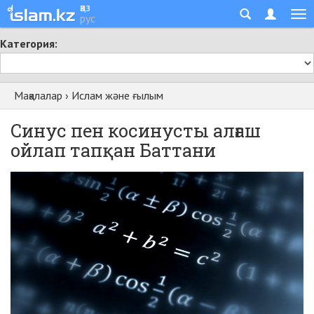
қаз
рус
Категория:
Мақалалар
›
Ислам және ғылым
Синус пен косинусты алғаш
ойлап тапқан Баттани