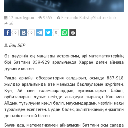
12 жыл бұрын
9355
Fernando Batista/Shutterstock
36
0
0
0
Бақ БЕР
Өз дәуірінің ең маңызды астрономы, әрі математиктерінің
бірі Баттани 859-929 аралығында Харран деген аймақта
дүниеге келген.
Раққада арнайы обсерватория салдырып, осында 887-918
жылдар аралығында өте маңызды бақылауларын жүргізген.
Күн, Ай мен ғаламшарлардың қозғалыстарын байқап,
орбиталарын дұрыс негізде анықтауға тырысқан. Күн мен
Айдың тұтылуына көңіл бөліп, маусымдардың мезгілін нақты
туралықпен есептеген. Бұдан бөлек, эклиптиканың еңкіштігін
де нәзік есептей білген.
Бұған қоса, математикамен айналысқан Баттани осы салада