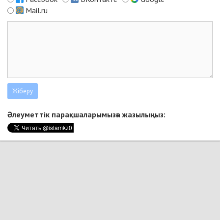
Mail.ru
Әлеуметтік парақшаларымызға жазылыңыз: