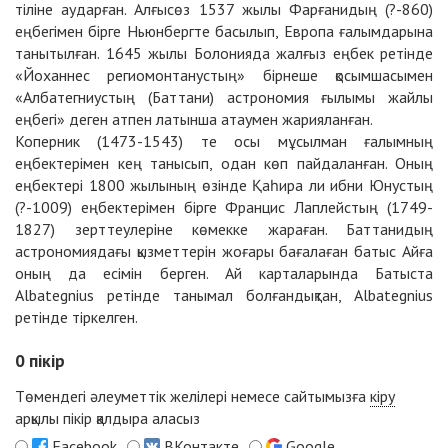
тіліне аударған. Алғысөз 1537 жылы Фарғанидың (?-860)
еңбегімен бірге Ньюнбергте басылып, Европа ғалымдарына
танытылған. 1645 жылы Болонияда жалғыз еңбек ретінде
«Йоханнес региомонтанустың» бірнеше қосымшасымен
«Aлбатегниустың (Баттани) астрономия ғылымы жайлы
еңбегі» деген атпен латынша атаумен жарияланған.
Коперник (1473-1543) те осы мұсылман ғалымның
еңбектерімен кең танысып, одан көп пайдаланған. Оның
еңбектері 1800 жылының өзінде Қаһира ли ибни Юнустың
(?-1009) еңбектерімен бірге Францис Лаплейстың (1749-
1827) зерттеулеріне көмекке жараған. Баттанидың
астрономиядағы қызметтерін жоғары бағалаған батыс Айға
оның да есімін берген. Ай карталарында Батыста
Albategnius ретінде танымал болғандықтан, Albategnius
ретінде тіркелген.
0
пікір
Төмендегі әлеуметтік желілері немесе сайтымызға
кіру
арқылы пікір қалдыра аласыз
Facebook
ВКонтакте
Google