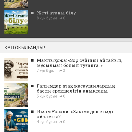
■
Жеті атаны білу
8 күн бұрын
0
КӨП ОҚЫЛҒАНДАР
■
Майлықожа: «Зор сүйінші айтайын,
мұсылман болып туғанға..»
7 күн бұрын
0
■
Ғалымдар ұзақ жасаушылардың
басты ерекшелігін анықтады
3 күн бұрын
0
■
Имам Ғазали: «Хәкім» деп кімді
айтамыз?
4 күн бұрын
0