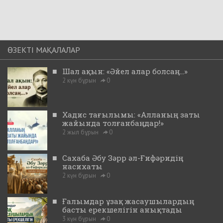
ӨЗЕКТІ МАҚАЛАЛАР
■
Шал ақын: «Әйел алар болсаң...»
2 күн бұрын
0
■
Хадис тағылымы: «Алланың заты
жайында толғанбаңдар!»
2 жыл бұрын
0
■
Сахаба Әбу Зәрр әл-Ғифәридің
насихаты
2 күн бұрын
0
■
Ғалымдар ұзақ жасаушылардың
басты ерекшелігін анықтады
3 күн бұрын
0