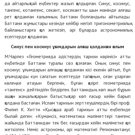
да айтарлықтай еңбектер жазып қалдырған. Синус, косинус,
тангенс, котангенс, секант, косекантты шын мәнінде алғаш
рет қолданған ғалымның Баттани болғандығы айтылады.
Баттани жұмыстары кезінде кейбір негізгі тригонометриялық
байланыстарға қол жеткізіп, әрі бұларда астрономиялық
есептерде қолданған.
Синус пен косинус ұғымдарын алғаш қолданған ғалым
M.Чарлез «Геометрияда әдістердің тарихи көрінісі» атты
еңбегінде Баттани туралы сөз қозғаған. Оның синус пен
косинус ұғымдарын алғашқы қолданған кісі екенін айтып, бұл
ұғымдарды күн сағатын есептеуде тапқанын, оған ұзарған
көлеңке атауын бергенін, бұған қазіргі геометрияда
«тангенс» дейтіндігін білдірген. Баттанидың көп жыл бұрын
ашқан жаңалықтарын батыстықтар көп ғасыр кейін барып
қолдана бастаған. Ислам тарихын зерттеушілердің бірі проф.
Филип К. Хитти «Қысқаша араб тарихы» атты еңбегінде
былай деген: «Күмәнсіз, математика мәліметтері тангенс
жайында Баттанидан тек бес ғасырдан кейін мәліметке қол
жеткізген. Неміс астрономы, әрі математигі Региомантанус