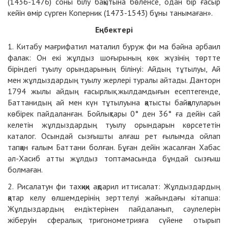
(1436-1476) соны білу бақытына бөленсе, одан бір ғасыр
кейін өмір сүрген Коперник (1473-1543) бұны танымаған».
Еңбектері
1. Китабу мағрифатил маталил буруж фи ма бәйна әрбаил
фалак: Он екі жұлдыз шоғырының көк жүзінің төртте
біріндегі туылу орындарының білінуі: Айдың тұтылуы, Ай
мен жұлдыздардың туылу жерлері туралы айтады. Данторн
1794 жылы айдың ғасырлық жылдамдығын есептегенде,
Баттанидың ай мен күн тұтылуына қатысты байқалуларын
көбірек пайдаланған. Бойлықтары 0° ден 36° ға дейін сай
келетін жұлдыздардың туылу орындарын көрсететін
каталог. Осындай сызғышты алғаш рет ғылымда ойлап
тапқан ғалым Баттани болған. Бұған дейін жасалған Хабас
әл-Хасиб атты жұлдыз топтамасында бұндай сызғыш
болмаған.
2. Рисалатун фи тахқиқи ақдарил иттисалат: Жұлдыздардың
қатар келу өлшемдерінің зерттелуі жайындағы кітапша:
Жұлдыздардың ендіктерінен пайдаланып, сәулелерін
жіберуін сфералық тригонометрияға сүйене отырып