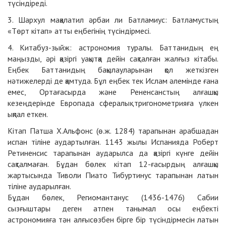
түсіндіреді.
3. Шархул мақалатил әрбаи ли Батламиус: Батламустың
«Төрт кітап» атты еңбегінің түсіндірмесі.
4. Китабуз-зыйж: астрономия туралы. Баттанидың ең
маңызды, әрі қазіргі уақытқа дейін сақталған жалғыз кітабы.
Еңбек Баттанидың бақылауларынан қол жеткізген
нәтижелерді де қамтуда. Бұл еңбек тек Ислам әлемінде ғана
емес, Ортағасырда және Рененсанстың алғашқы
кезеңдерінде Европада сфералық тригонометрияға үлкен
ықпал еткен.
Кітап Патша X.Aльфонс (ө.ж. 1284) тарапынан арабшадан
испан тіліне аудартылған. 1143 жылы Испанияда Роберт
Ретиненсис тарапынан аударылса да қазіргі күнге дейін
сақталмаған. Бұдан бөлек кітап 12-ғасырдың алғашқы
жартысында Тиволи Пиато Тибуртинус тарапынан латын
тіліне аударылған.
Бұдан бөлек, Региомантанус (1436-1476) Сабии
сызғыштары деген атпен танымал осы еңбекті
астрономияға тән алғысөзбен бірге бір түсіндірмесін латын