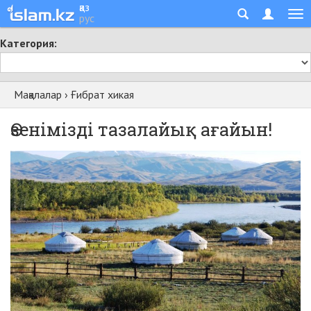
қаз
рус
Категория:
Мақалалар
›
Ғибрат хикая
Өзенімізді тазалайық ағайын!