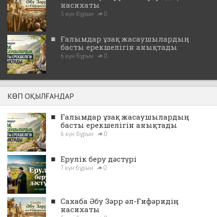
насихаты
5 күн бұрын
0
■
Ғалымдар ұзақ жасаушылардың
басты ерекшелігін анықтады
6 күн бұрын
0
КӨП ОҚЫЛҒАНДАР
■
Ғалымдар ұзақ жасаушылардың
басты ерекшелігін анықтады
6 күн бұрын
0
■
Ерулік беру дәстүрі
7 күн бұрын
0
■
Сахаба Әбу Зәрр әл-Ғифәридің
насихаты