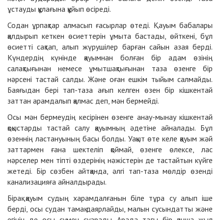
ұстауды құлағына құйып өсіреді.
Содан ұрпақтар алмасып ғасырлар өтеді. Қауым бабалары
қалдырып кеткен өсиеттерін ұмыта бастады, өйткені, бұл
өсиетті сақтап, алып жүрушілер барған сайын азая берді.
Күндердің күнінде қауымнан болған бір адам өзінің
салақтығынан немесе ұмытшақтығынан таза өзенге бір
нәрсені тастай салды. Және оған ешкім тыйым салмайды.
Баяғыдан бері тап-таза ағып келген өзен бір кішкентай
заттан арамдалып қалмас деп, мән бермейді.
Осы мән бермеудің кесірінен өзенге анау-мынау кішкентай
қоқыстарды тастай салу қауымның әдетіне айналады. Бұл
өзеннің ластануының басы болды. Уақыт өте келе қауым жәй
заттармен ғана шектеліп қоймай, өзенге өлексе, лас
нәрселер мен тіпті өздерінің нәжістерін де тастайтын күйге
жетеді. Бір сөзбен айтқанда, әлгі тап-таза мөлдір өзенді
канализацияға айналдырады.
Бірақ қауым судың харамдалғанын біле тұра су алып іше
берді, осы судан тамақ даярлайды, малын сусындатты және
егінін де осы сумен суарады. Арада тағы бір қанша жыл