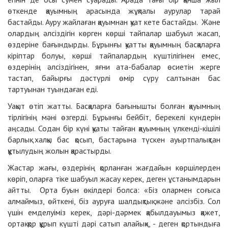
өткенде қауымның арасында жұқпалы аурулар тарай
бастайды. Ауру жайлаған қауымнан қуат кете бастайды. Және
олардың әлсіздігін көрген көрші тайпалар шабуыл жасап,
өздеріне бағындырды. Бұрынғы қуатты қауымның басқаларға
кіріптар болуы, көрші тайпалардың күштілігінен емес,
өздерінің әлсіздігінен, яғни ата-бабалар өсиетін жерге
тастап, байырғы дәстүрлі өмір сүру салтынан бас
тартуынан туындаған еді.
Уақыт өтіп жатты. Басқаларға бағынышты болған қауымның
тірлігінің мәні өзгерді. Бұрынғы бейбіт, берекелі күндерін
аңсады. Содан бір күні қуаты тайған қауымның үлкенді-кішілі
барлық халқы бас қосып, бастарына түскен ауыртпалықтан
құтылудың жолын қарастырды.
Жастар жағы, өздерінің қорланған жағдайын көршілерден
көріп, оларға тіке шабуыл жасау керек, деген ұстанымдарын
айтты. Орта буын өкілдері болса: «Біз олармен соғыса
алмаймыз, өйткені, біз ауруға шалдықтық және әлсізбіз. Сол
үшін емделуіміз керек, дәрі-дәрмек қабылдауымыз қажет,
ортақ қор құрып күшті дәрі сатып алайық», - деген қортындыға