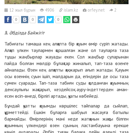
12 жыл бұрын
4906
islam.kz
orfey.net
2
0
0
0
Әбділда Байжігіт
Табиғаты тамаша кең алқапта бір қауым өмір сүріп жатады.
Алқап үлкен таулармен қоршалған және ол тауларға таза
тұщы жаңбырлар жауады екен. Сол жаңбыр суларынан
пайда болған мөлдір бұлақтар жиналып, тап-таза өзенге
айналады. Өзен кең алқапты қақ жарып ағып жатады. Қауым
осы өзеннің суын ішіп, малдарын да, егіндерін де осы таза
сумен суарады. Тап-таза табиғи суды қолданған қауымның
денсаулығы жақсарып, кездейсоқ ауру-індеттерден аман-
есен өсіп-өнеді, бірлігі артады, қуаты көбейеді.
Бұндай қуатты қауымды көршілес тайпалар да сыйлап,
құрметтейді. Ешкім бұларға шабуыл жасауға батылы
бармайды. Өмірлерінің мәні неде жатқанын жақсы білген
қауымның үлкендері өзен суының ластанбауына ерекше
көңіл аударады. Әрбір туған балаға дейін өзенді таза