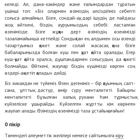
келеді. Ал, дана-хәкімдер және ғалымдардан тұратын
үшінші топ: «Біз олармен өзіміздің әлсіздігіміз себепті
соғыса алмаймыз. Бізге, сондай-ақ, дәрі ішудің де пайдасы
жоқ, өйткені, біздің ауруымыздың себебі: ласталған
өзенімізде. Бізге жұққан дерт өзіміздің өзенімізді
тазаламайынша кетпейді. Сондықтан ең алдымен осы өзенді
тазартуымыз қажет және солай жасасақ қана бізге
бабаларымызда болған күш пен қуат қайта оралады. Егер
күш-қуат қайта оралса, дұшпандармен соғысудың да қажеті
болмайды. Өйткені, жаулар біздің күшімізді көрген соң
өздері-ақ кетіп қалады» дейді.
Біз хикаядан не түйеміз. Өзен дегеніміз – бір қауымның салт-
сана, ұлттық дәстүр, өмір сүру менталитеті. Байырғы
менталитеті бұзылған халық рухани һәм тұрмыстық
күйзеліске ұшырайды. Күйзелген жұртты кім көрінген
жаулап алады. Өзіміздің өзенімізді таза ұстайық ағайын!
0
пікір
Төмендегі әлеуметтік желілері немесе сайтымызға
кіру