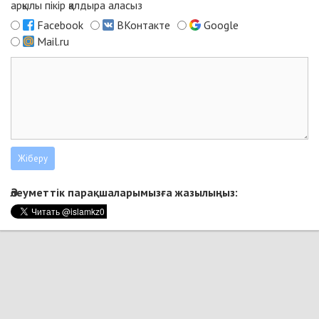
арқылы пікір қалдыра аласыз
Facebook
ВКонтакте
Google
Mail.ru
Әлеуметтік парақшаларымызға жазылыңыз: