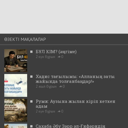
ӨЗЕКТІ МАҚАЛАЛАР
■
БҰЛ КІМ? (әңгіме)
2 күн бұрын
0
■
Хадис тағылымы: «Алланың заты
жайында толғанбаңдар!»
2 жыл бұрын
0
■
Руми: Аузына жылан кіріп кеткен
адам
2 күн бұрын
0
■
Сахаба Әбу Зәрр әл-Ғифәридің