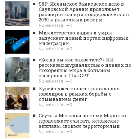
■
S&P: Исламское банковское дело в
Саудовской Аравии продолжает
расширяться при поддержке Vision
2030 и рыночных реформ
6 дней назад
0
■
Министерство хаджа и умры
запускает новый портал цифровых
интеграций
6 дней назад
0
■
«Когда вы нас захватите?» ИИ
рассказал журналистам о планах по
покорению мира в большом
интервью с ChatGPT
5 дней назад
0
■
Кувейт ужесточает правила для
ювелиров в рамках борьбы с
отмыванием денег
6 дней назад
0
■
Сеута и Мелилья: почему Марокко
продолжает считать испанские
анклавы своими территориями
5 дней назад
0