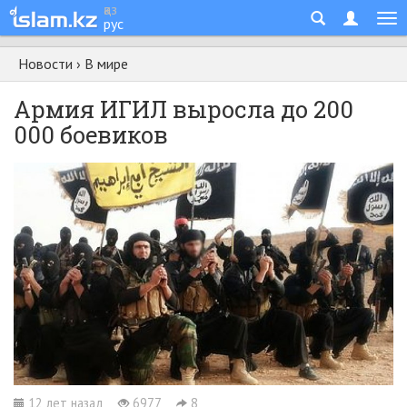
қаз
рус
Новости
›
В мире
Армия ИГИЛ выросла до 200
000 боевиков
12 лет назад
6977
8