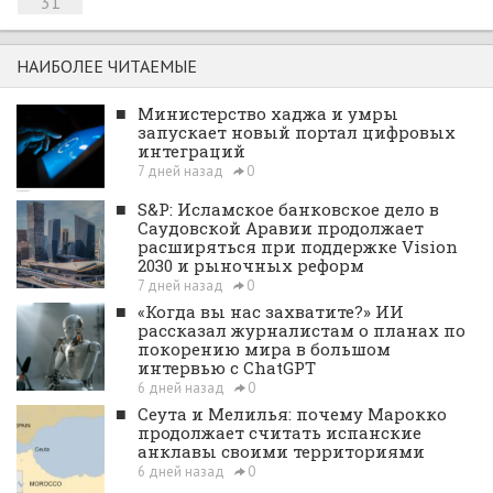
31
НАИБОЛЕЕ ЧИТАЕМЫЕ
■
Министерство хаджа и умры
запускает новый портал цифровых
интеграций
7 дней назад
0
■
S&P: Исламское банковское дело в
Саудовской Аравии продолжает
расширяться при поддержке Vision
2030 и рыночных реформ
7 дней назад
0
■
«Когда вы нас захватите?» ИИ
рассказал журналистам о планах по
покорению мира в большом
интервью с ChatGPT
6 дней назад
0
■
Сеута и Мелилья: почему Марокко
продолжает считать испанские
анклавы своими территориями
6 дней назад
0