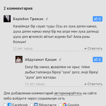
2
комментария
Берікбол Төрежан
0
Көңілімде бір сауал туды. Осы аз-зуха деген намаз,
духа деген намаз екеуі бір ма әлде мен зуха дегенді
духа деп қателесіп айтып жүрмін ба? Алла разы
болсын!
11 лет назад
Ответить
Абдусамат Қасым
0
Екеуі бір намаз, қазақ тіліне не орыс тіліне
дыбысталғанда біреуі "зуха" десе, енді біреуі
"духа" деп жатады.
11 лет назад
Ответить
Для добавления комментарий
авторизируйтесь
на сайте
либо войдите через социальную сеть
Facebook
ВКонтакте
Google