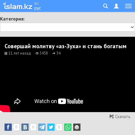
қаз
рус
Категория:
Совершай молитву «аз-Зуха» и стань богатым
11 лет назад
5438
34
Скачать
0
0
0