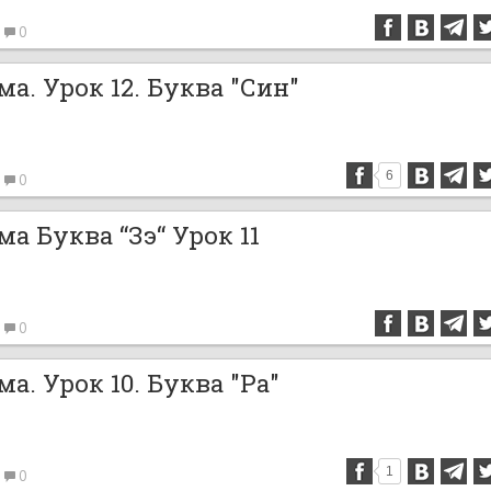
0
а. Урок 12. Буква "Син"
6
0
а Буква “Зэ“ Урок 11
0
а. Урок 10. Буква "Ра"
1
0