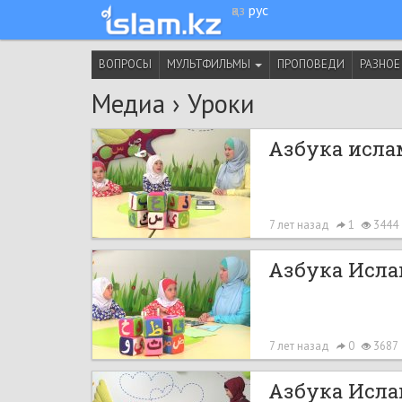
қаз
рус
ВОПРОСЫ
МУЛЬТФИЛЬМЫ
ПРОПОВЕДИ
РАЗНОЕ
Медиа
›
Уроки
Азбука ислам
7 лет назад
1
3444
Азбука Ислам
7 лет назад
0
3687
Азбука Ислам