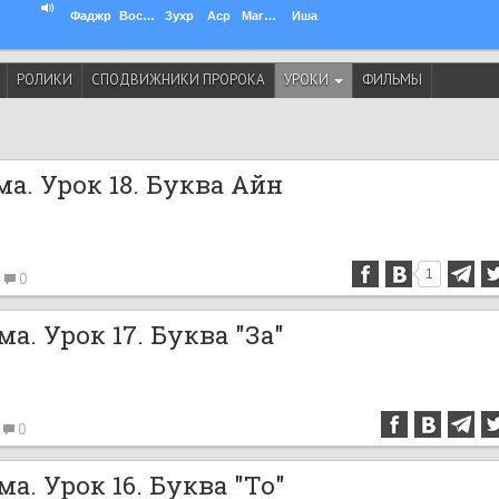
Фаджр
Восход
Зухр
Аср
Магриб
Иша
РОЛИКИ
СПОДВИЖНИКИ ПРОРОКА
УРОКИ
ФИЛЬМЫ
а. Урок 18. Буква Айн
1
0
а. Урок 17. Буква "За"
0
а. Урок 16. Буква "То"