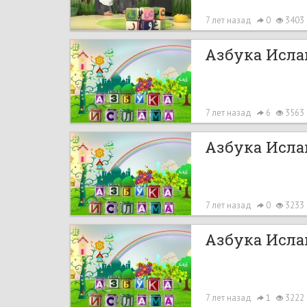
7 лет назад
0
3403
Азбука Ислам
7 лет назад
6
3563
Азбука Ислам
7 лет назад
0
3233
Азбука Ислам
7 лет назад
1
3222