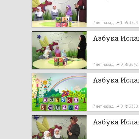
7 лет назад
1
3224
Азбука Ислам
7 лет назад
0
2642
Азбука Ислам
7 лет назад
0
3380
Азбука Ислам