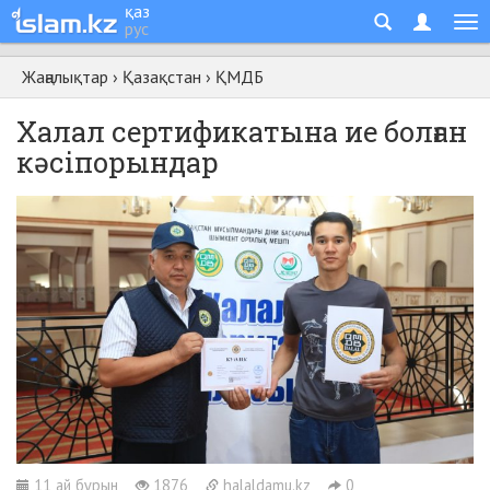
қаз
рус
Жаңалықтар
›
Қазақстан
›
ҚМДБ
Халал сертификатына ие болған
кәсіпорындар
11 ай бұрын
1876
halaldamu.kz
0