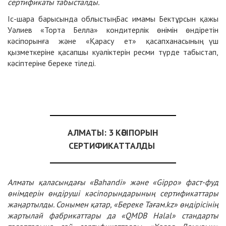
сертификаты табысталды.
Іс-шара барысында облыстың Бас имамы Бектұрсын қажы
Уәлиев «Торта Белла» кондитерлік өнімін өндіретін
кәсіпорынға және «Қарасу ет» қасапханасының үш
қызметкеріне қасапшы куәліктерін ресми түрде табыстап,
кәсіптеріне береке тіледі.
АЛМАТЫ: 3 КӘСІПОРЫН
СЕРТИФИКАТТАЛДЫ
Алматы қаласындағы «Bahandi» және «Gippo» фаст-фуд
өнімдерін өндіруші кәсіпорындарының сертификаттары
жаңартылды. Сонымен қатар, «Береке Тағам.kz» өндірісінің
жартылай фабрикаттары да «QMDB Halal» стандарты