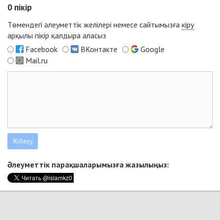
0
пікір
Төмендегі әлеуметтік желілері немесе сайтымызға
кіру
арқылы пікір қалдыра аласыз
Facebook
ВКонтакте
Google
Mail.ru
Әлеуметтік парақшаларымызға жазылыңыз: