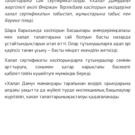
талаптарына сай сертификатталды.
«Халал Дамудың»
жергілікті өкілі Өміржан Терлікбаев кәсіпорын өкілдеріне
халал сертификатын табыстап, жұмыстарына табыс пен
береке тіледі.
Шара барысында кәсіпорын басшылары өнімдерінің сапасы
мен халал талаптарына сай болуын басты назарда
ұстайтындықтарын атап өтті. Олар тұтынушыларға адал әрі
қауіпсіз тағам ұсыну – басты міндет екендігін жеткізді.
Халал сертификаты кәсіпорындарға тұтынушылар сенімін
арттыруға, сонымен қатар нарықтағы бәсекеге
қабілеттілігін күшейтуге мүмкіндік береді.
«Халал Даму» мамандары тарапынан өндіріс орындарына
алдағы уақытта да жүйелі түрде инспекциялық бақылаулар
жүргізіліп, халал талаптарының сақталуы қадағаланады.