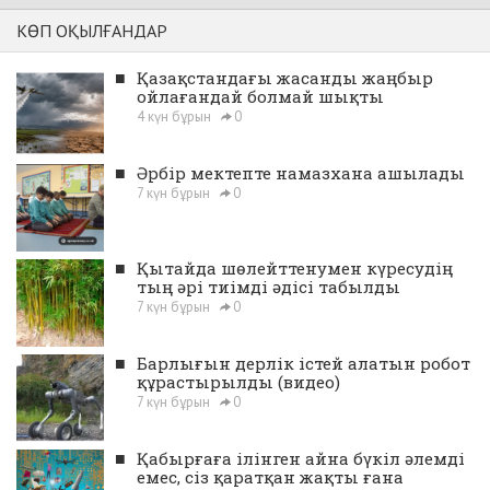
КӨП ОҚЫЛҒАНДАР
■
Қазақстандағы жасанды жаңбыр
ойлағандай болмай шықты
4 күн бұрын
0
■
Әрбір мектепте намазхана ашылады
7 күн бұрын
0
■
Қытайда шөлейттенумен күресудің
тың әрі тиімді әдісі табылды
7 күн бұрын
0
■
Барлығын дерлік істей алатын робот
құрастырылды (видео)
7 күн бұрын
0
■
Қабырғаға ілінген айна бүкіл әлемді
емес, сіз қаратқан жақты ғана