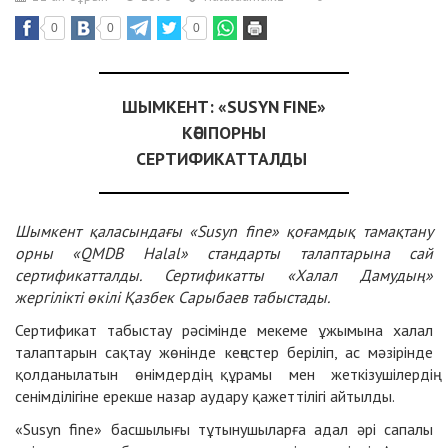
0
0
0
ШЫМКЕНТ: «SUSYN FINE»
КӘСІПОРНЫ
СЕРТИФИКАТТАЛДЫ
Шымкент қаласындағы «Susyn fine» қоғамдық тамақтану
орны «QMDB Halal» стандарты талаптарына сай
сертификатталды. Сертификатты «Халал Дамудың»
жергілікті өкілі Қазбек Сарыбаев табыстады.
Сертификат табыстау рәсімінде мекеме ұжымына халал
талаптарын сақтау жөнінде кеңестер беріліп, ас мәзірінде
қолданылатын өнімдердің құрамы мен жеткізушілердің
сенімділігіне ерекше назар аудару қажеттілігі айтылды.
«Susyn fine» басшылығы тұтынушыларға адал әрі сапалы