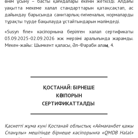
өнім ұсыну – басты қағидалары екенін жеткізді. Алдағы
уақытта мекеме халал стандарттарын қатаң сақтап, ас
дайындау барысында санитарлық-гигиеналық нормаларды
тұрақты түрде бақылауда ұстайтындарын мәлімдеді.
«Susyn fine» кәсіпорнына берілген халал сертификаты
03.09.2025-02.09.2026 жж мерзімі аралығында жарамды.
Мекен-жайы: Шымкент қаласы, Әл-Фараби алаңы, 4.
ҚОСТАНАЙ: БІРНЕШЕ
КӘСІПОРЫН
СЕРТИФИКАТТАЛДЫ
Қасиетті жұма күні Қостанай облыстық «Аймағанбет қажы
Спанұлы» мешітінде бірнеше кәсіпорынға «QMDB Halal»