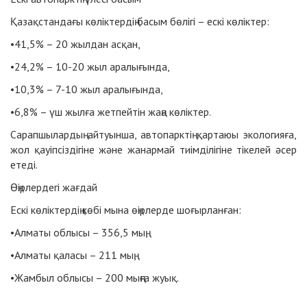
Қазақстандағы көліктердің басым бөлігі – ескі көліктер:
•
41,5% – 20 жылдан асқан,
•
24,2% – 10-20 жыл аралығында,
•
10,3% – 7-10 жыл аралығында,
•
6,8% – үш жылға жетпейтін жаңа көліктер.
Сарапшылардың айтуынша, автопарктің қартаюы экологияға,
жол қауіпсіздігіне және жанармай тиімділігіне тікелей әсер
етеді.
Өңірлердегі жағдай
Ескі көліктердің көбі мына өңірлерде шоғырланған:
•
Алматы облысы – 356,5 мың,
•
Алматы қаласы – 211 мың,
•
Жамбыл облысы – 200 мыңға жуық.