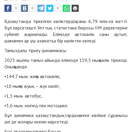
0
0
0
Қазақстанда тіркелген көліктердің саны 6,79 млн-ға жетті.
Бұл көрсеткішті Ұлттық статистика бюросы ІІМ деректеріне
сүйеніп жариялады. Елімізде автокөлік саны артып,
шамамен әр үш азаматқа бір көліктен келеді.
Тамыздағы тіркеу динамикасы
2025 жылғы тамыз айында елімізде 159,5 мың көлік тіркелді.
Оның ішінде:
•
144,7 мың – жеңіл автокөлік,
•
10 мыңға жуық – жүк көлігі,
•
1,5 мың – автобус,
•
3,6 мың – мопед пен мотоцикл.
Бұл динамика қазақстандықтардың жеке көлікке сұранысы
әлі де жоғары екенін көрсетеді.
Ескі автопарктің үлесі басым