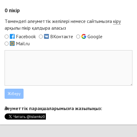
0
пікір
Төмендегі әлеуметтік желілері немесе сайтымызға
кіру
арқылы пікір қалдыра аласыз
Facebook
ВКонтакте
Google
Mail.ru
Әлеуметтік парақшаларымызға жазылыңыз: