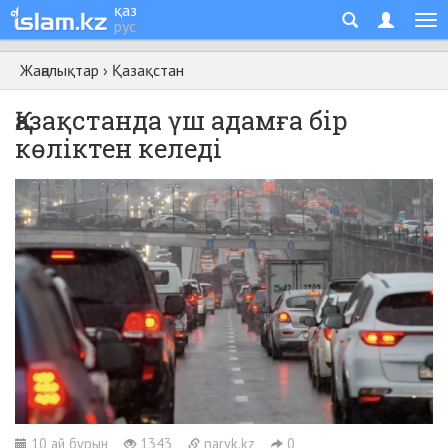
қаз
рус
Жаңалықтар
›
Қазақстан
Қазақстанда үш адамға бір
көліктен келеді
10 ай бұрын
1343
naryk.kz
0