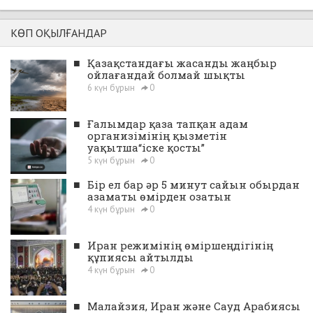
КӨП ОҚЫЛҒАНДАР
■
Қазақстандағы жасанды жаңбыр
ойлағандай болмай шықты
6 күн бұрын
0
■
Ғалымдар қаза тапқан адам
организімінің қызметін
уақытша“іске қосты”
5 күн бұрын
0
■
Бір ел бар әр 5 минут сайын обырдан
азаматы өмірден озатын
4 күн бұрын
0
■
Иран режимінің өміршеңдігінің
құпиясы айтылды
4 күн бұрын
0
■
Малайзия, Иран және Сауд Арабиясы