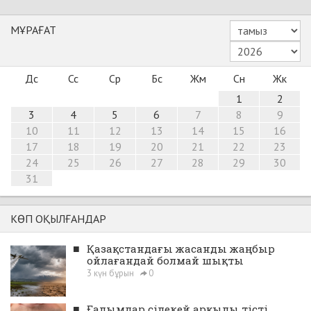
МҰРАҒАТ
Дс
Сс
Ср
Бс
Жм
Сн
Жк
1
2
3
4
5
6
7
8
9
10
11
12
13
14
15
16
17
18
19
20
21
22
23
24
25
26
27
28
29
30
31
КӨП ОҚЫЛҒАНДАР
■
Қазақстандағы жасанды жаңбыр
ойлағандай болмай шықты
3 күн бұрын
0
■
Ғалымдар сілекей арқылы тісті