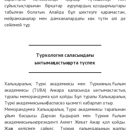
сұйықтықтарынан бірқатар аурулардың қоздырғыштары
табылған болатын. Алайда бұл шектеуге қарамастан,
мейрамханалар мен дәмханалардағы көк түтін әлі де
сейілмей тұр.
Түркология саласындағы
ынтымақтастық арта түспек
Халықаралық Түркі академиясы мен Түркияның Ғылым
академиясы (TUBA) Анкара қаласында ынтымақтастық
туралы меморандумға қол қойды. Бұл туралы Халықаралық
Түркі академиясының баспасөз қызметі хабарлап отыр.
Меморандумға Халықаралық Түркі академиясы тарапынан
ұйым басшысы Дархан Қыдырәлі мен Түркия Ғылым
академиясының президенті Ахмет Жеват Ажар қол қойды.
Жаңа келісімге сәйкес, Түркия ғалымдарының жалпы