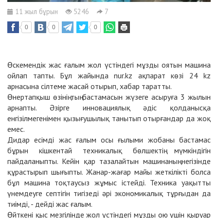
11 жыл бұрын
5246
7
0
0
0
Өскемендік жас ғалым жол үстіндегі мұзды оятын машина
ойлап тапты. Бұл жайында nur.kz ақпарат көзі 24 kz
арнасына сілтеме жасай отырып, хабар таратты.
Өнертапқыш өзінің тың бастамасын жүзеге асыруға 3 жылын
арнапты. Әзірге инновациялық әдіс қолданысқа
енгізілмегенімен қызығушылық танытып отырғандар да жоқ
емес.
Дидар есімді жас ғалым осы ғылыми жобаны бастамас
бұрын кішкентай техникалық бөлшектің мүмкіндігін
пайдаланыпты. Кейін қар тазалайтын машинаның негізінде
құрастырып шығыпты. Жанар-жағар майы жеткілікті болса
бұл машина тоқтаусыз жұмыс істейді. Техника уақытты
үнемдеуге септігін тигізеді әрі экономикалық тұрғыдан да
тиімді, - дейді жас ғалым.
Өйткені қыс мезгілінде жол үстіндегі мұзды ою үшін қыруар