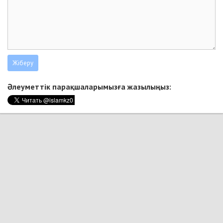
Әлеуметтік парақшаларымызға жазылыңыз: