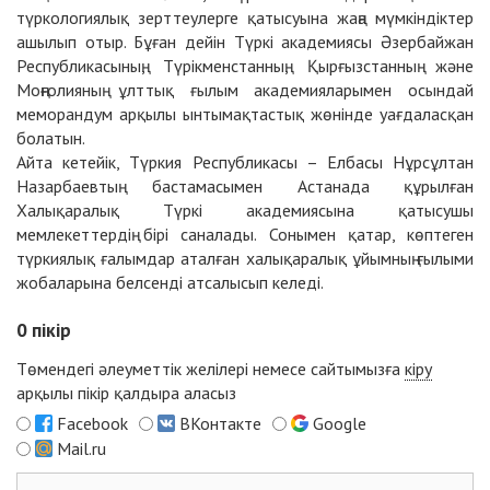
түркологиялық зерттеулерге қатысуына жаңа мүмкіндіктер
ашылып отыр. Бұған дейін Түркі академиясы Әзербайжан
Республикасының, Түрікменстанның, Қырғызстанның және
Моңғолияның ұлттық ғылым академияларымен осындай
меморандум арқылы ынтымақтастық жөнінде уағдаласқан
болатын.
Айта кетейік, Түркия Республикасы – Елбасы Нұрсұлтан
Назарбаевтың бастамасымен Астанада құрылған
Халықаралық Түркі академиясына қатысушы
мемлекеттердің бірі саналады. Сонымен қатар, көптеген
түркиялық ғалымдар аталған халықаралық ұйымның ғылыми
жобаларына белсенді атсалысып келеді.
0
пікір
Төмендегі әлеуметтік желілері немесе сайтымызға
кіру
арқылы пікір қалдыра аласыз
Facebook
ВКонтакте
Google
Mail.ru