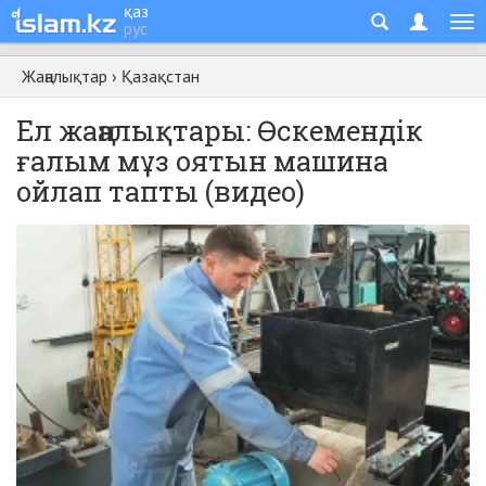
қаз
рус
Жаңалықтар
›
Қазақстан
Ел жаңалықтары: Өскемендік
ғалым мұз оятын машина
ойлап тапты (видео)