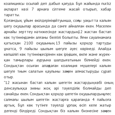
коалициясы осылай деп дабыл қағуда. Бұл жайында nur.kz
ақпарат көзі 7 арнаға сілтеме жасай отырып, хабар
таратты.
Қоғамдық ұйым өкілдерінің айтуынша, соңғы уақытта кальян
шегу оқушылар арасында да сәнге айналған екен. Мәселен
арнайы зерттеу нәтижесінде жастардың 12 жастан бастап
көк түтіннің дәмін алғаны белгілі болыпты. Яғни сауалнамаға
қатысқан 2100 оқушының 13 пайызы қорқор тартуды
ұнатса, 9 пайызы шылым шегуге әуес көрінеді. Алайда
көпшілігі көк түтіннің кесірінен көк ірің, ішек, өкпе және жүрек-
қан тамырлары ауруына шалдығатынын білмейді екен.
Сондықтан осыған алаңдаған коалиция мүшелері кальян
шегуге тиым салатын қаулыны заңмен алмастыруды сұрап
отыр.
"12 жасынан бастап кальян шегетін жастардың көбі оның
денсаулыққа зияны жоқ әрі тәуелділік болмайды деп
санайды екен. Сондықтан қорқор шегетін оқушылардың үлес
салмағы шылым шегетін жастарға қарағанда 4 пайызға
артық. Бұл көк түтінге тәуелді ұрпақ өсіп келе жатыр
дегенді білдіреді. Сондықтан біз кальян бизнесіне заңмен