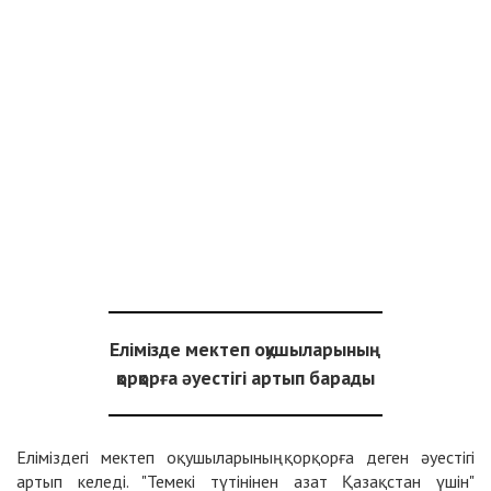
Елімізде мектеп оқушыларының
қорқорға әуестігі артып барады
Еліміздегі мектеп оқушыларының қорқорға деген әуестігі
артып келеді. "Темекі түтінінен азат Қазақстан үшін"