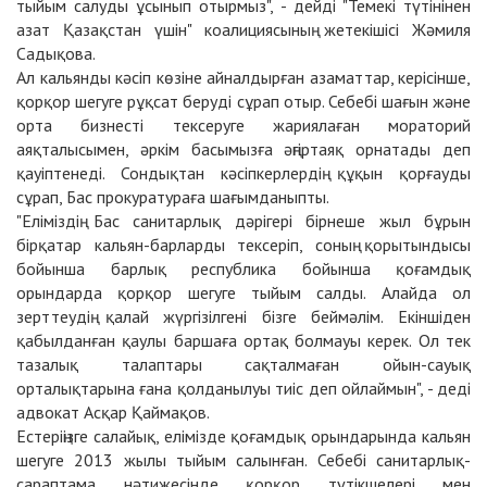
тыйым салуды ұсынып отырмыз", - дейді "Темекі түтінінен
азат Қазақстан үшін" коалициясының жетекішісі Жәмиля
Садықова.
Ал кальянды кәсіп көзіне айналдырған азаматтар, керісінше,
қорқор шегуге рұқсат беруді сұрап отыр. Себебі шағын және
орта бизнесті тексеруге жариялаған мораторий
аяқталысымен, әркім басымызға әңгіртаяқ орнатады деп
қауіптенеді. Сондықтан кәсіпкерлердің құқын қорғауды
сұрап, Бас прокуратураға шағымданыпты.
"Еліміздің Бас санитарлық дәрігері бірнеше жыл бұрын
бірқатар кальян-барларды тексеріп, соның қорытындысы
бойынша барлық республика бойынша қоғамдық
орындарда қорқор шегуге тыйым салды. Алайда ол
зерттеудің қалай жүргізілгені бізге беймәлім. Екіншіден
қабылданған қаулы баршаға ортақ болмауы керек. Ол тек
тазалық талаптары сақталмаған ойын-сауық
орталықтарына ғана қолданылуы тиіс деп ойлаймын", - деді
адвокат Асқар Қаймақов.
Естеріңізге салайық, елімізде қоғамдық орындарында кальян
шегуге 2013 жылы тыйым салынған. Себебі санитарлық-
сараптама нәтижесінде қорқор түтікшелері мен