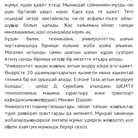
жұмыс күшін қажет етеді. Мынандай сүйменмен мұзды ою
үшін бірталай уақыт керек. Қара күш те қажет. Тіпті
осындай кезде көктайғақты оя-оя асфальттің өзі ойлы-
шұңқыр болып қалады. Жас ғалымның ойлап тапқан
инновациялық әдісі осындайда керек-ақ.
Бұдан бөлек, техникалық университеттің шағын
зертханасында бірнеше ғылыми жоба қолға алынған.
Мәселен алтынды сумен шаятын шағын құрал сүзгіден
өткізу сынды бірнеше кезеңді бір мезетте атқара алады.
"Университет ашқан жаңалық алтын өндіру ісінде өте қажет.
Өндірісте 20 адамның атқаратын қызметін мына кішкентай
техника бір өзі орындай алады. Есесіне таза алтын өндіруге
болады", - дейді Д. Серікбаев атындағы ШҚМТУ
технологиялық машина құрастыру және транспорт
кафедрасының меңгерушісі Михаил Дудкин.
Университеттің өнертапқыштары ойлап тапқан жаңалықтар
түрлі деңгейдегі гранттарды да иеленіпті. Мұндай заманауи
жобалардың өндіріске енгізілуі жұмыс үдерісін жеңілдетіп, қол
еңбегін азайтуға мүмкіндік берері сөзсіз.