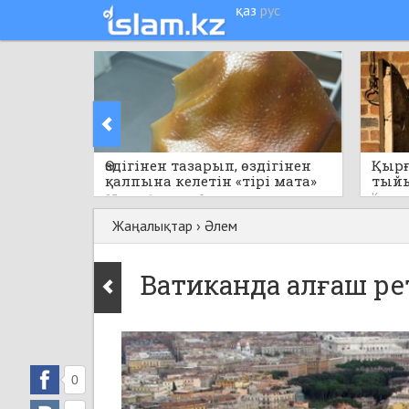
қаз
рус
Өздігінен тазарып, өздігінен
Қырғ
қалпына келетін «тірі мата»
тый
пайда болды
Кеше
23 сағат бұрын
0
Жаңалықтар
›
Әлем
Ватиканда алғаш р
0