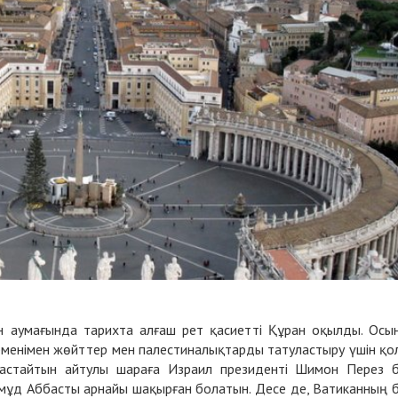
ан аумағында тарихта алғаш рет қасиетті Құран оқылды. Осы
менімен жөйттер мен палестиналықтарды татуластыру үшін қо
бастайтын айтулы шараға Израил президенті Шимон Перез 
мұд Аббасты арнайы шақырған болатын. Десе де, Ватиканның 