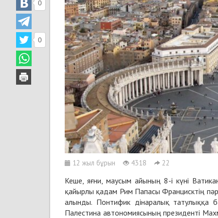
0
0
12 жыл бұрын
4318
22
Кеше, яғни, маусым айының 8-і күні Ватик
қайырлы қадам Рим Папасы Францисктің пәр
алынды. Понтифик дінаралық татулыққа 
Палестина автономиясының президенті Мах