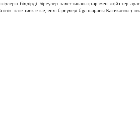
кірлерін білдірді. Біреулер палестиналықтар мен жөйттер ара
нін тілге тиек етсе, енді біреулері бұл шараны Ватиканның пи