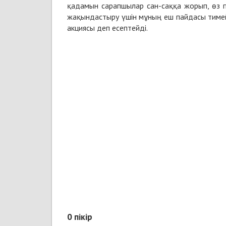
қадамын сарапшылар сан-саққа жорып, өз пі
жақындастыру үшін мұның еш пайдасы тимейті
акциясы деп есептейді.
0
пікір