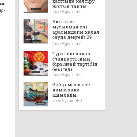
қалпына келтіру
сын
жолын тапты
ар-
7 күн бұрын
0
Биыл екі
мұсылман елі
арасындағы халал
сауда деңгейі 29
млрд доллардан
7 күн бұрын
0
асады
Түркі елі халал
стандартының
бірыңғай тәртібін
бекітеді
7 күн бұрын
0
Әрбір мектепте
намазхана
ашылады
6 күн бұрын
0