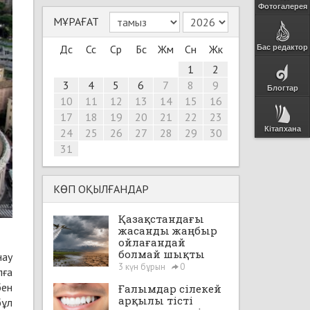
Фотогалерея
МҰРАҒАТ
Дс
Сс
Ср
Бс
Жм
Сн
Жк
Бас редактор
1
2
3
4
5
6
7
8
9
Блогтар
10
11
12
13
14
15
16
17
18
19
20
21
22
23
Кітапхана
24
25
26
27
28
29
30
31
КӨП ОҚЫЛҒАНДАР
Қазақстандағы
жасанды жаңбыр
ойлағандай
болмай шықты
нау
3 күн бұрын
0
лға
бен
Ғалымдар сілекей
арқылы тісті
бұл