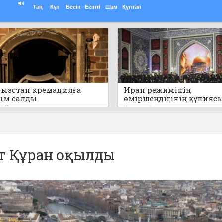
Таң
Күн
Бесін
Екінті
Шам
Құптан
ызстан кремацияға
Иран режимінің
ым салды
өміршеңдігінің құпияс
айтылды
0
Кеше
0
ет Құран оқылды