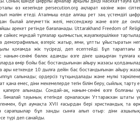
. Соның ішінде цифрлы арналар арқылы дінді насихаттауға қа
алы өз кезегінде persecution.org ақпарат көзіне жөн сілте
ырып мәлім етеді. Аталмыш елде алғаш рет заң үстемдігі циф
дан былай әлеуметтік желі, мессенджер және өзге де онл
йшы әрекет ретінде бағаланады. Uttarakhand Freedom of Relig
туге сәйкес мұндай тұлғалар қылмыстық жауапкершілікке тартыла
а демографиялық өзгеріс жатыр, яғни, ұлтты ұйыстыратын негі
рқылы қоғамда жік түсіреді, деп есептейді. Бұл тараптағы 
кес наным-сенімі бөлек адамды өзге дінге шақырған тұлғаға 
айларда өмір бойы бас бостандығынан айыру жазасы қолданыла
рға ары кеткенде 10 дылға дейін бас бостандығынан айыру жаз
ппұл салынады; ордерсіз тұтқындалады және мүлкі тәркілене
ат қана емес, діни мекемелерде тегін білім беру, сыйлық тарту е
р қаперге алынады. Сондай-ақ, наным-сенімі өзге болғаны ү
ады. Гималай тауының етегінде орналасқан Уттаракхан штаты ү
Дегенмен, бұл аумақта XVII ғасырдан бері христиандық та өр
н сарапшылар бұл заңды сынға алып отыр: діни азшылы
е түрі деп санайды.