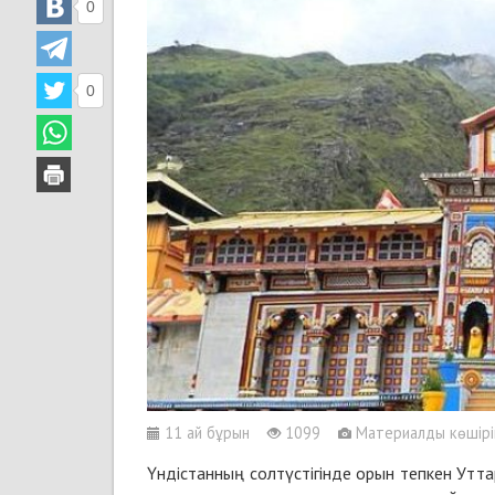
0
0
11 ай бұрын
1099
Материалды көшіріп 
Үндістанның солтүстігінде орын тепкен Утт