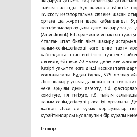
шақыруға қатысты заң талаптары қатайтылды
тыйым салынды. Бұл жайында islam.kz порт
inVictory мегапорталына сілтеме жасай от
ортаға да жүретін шара қабылданды. Бұ
платформалар арқылы дінге шақыру заңға қа
(Amendment) Bill ережесіне енгізілген түзе
Аталған штат билігі дінге шақыру астарынд
наным-сенімдегілерді өзге дінге тарту а
қабылданса, оған енгізілген түзетуге сәй
дегенде, әйтпесе 20 жылға дейін, кей жағд
Қазіргі уақытта өзге дінді насихаттағанда
қолданылады. Бұдан бөлек, 575 доллар айы
Дінге шақыру ұғымы да кеңйтілген: тек насих
неке арқылы дінін өзгерту, т.б. факторла
кемсітуге, тіл тигізуге, т.б. тыйым салын
наным-сенімдегілердің аса ірі орталығы. 
жайған. Десе де құқық қорғаушылар ме
құрайтындарды қудалаудың бір құралы немес
0
пікір