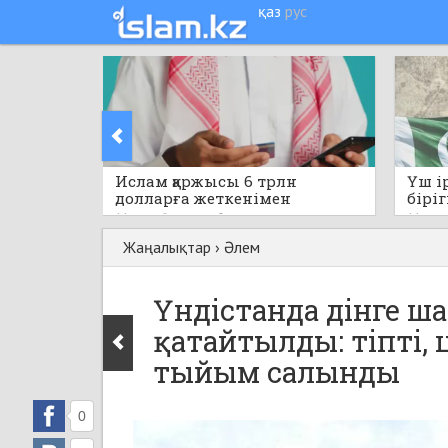
қаз
рус
Ислам қаржысы 6 трлн
Үш і
долларға жеткенімен
біріг
капитал бөлінісі біркелкі
қара
11 сағат бұрын
0
11 саға
емес
құжат
Жаңалықтар
›
Әлем
Үндістанда дінге ш
қатайтылды: тіпті,
тыйым салынды
0