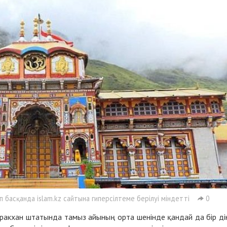
басқанда islam.kz сайтына гиперсілтеме берілуі міндетті
0
аракхан штатында тамыз айының орта шенінде қандай да бір ді