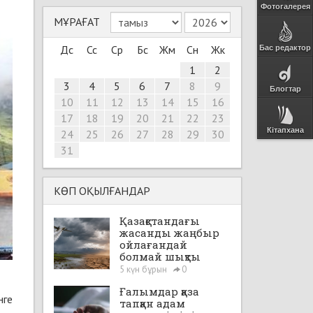
Фотогалерея
МҰРАҒАТ
Дс
Сс
Ср
Бс
Жм
Сн
Жк
Бас редактор
1
2
3
4
5
6
7
8
9
Блогтар
10
11
12
13
14
15
16
17
18
19
20
21
22
23
Кітапхана
24
25
26
27
28
29
30
31
КӨП ОҚЫЛҒАНДАР
Қазақстандағы
жасанды жаңбыр
ойлағандай
болмай шықты
5 күн бұрын
0
Ғалымдар қаза
нге
тапқан адам