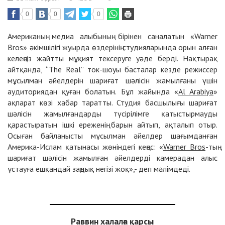
0
0
0
Американың медиа алыбының бірінен саналатын «Warner
Bros» әкімшілігі жуырда өздерінің студияларында орын алған
келеңсіз жайтты мұқият тексеруге уәде берді. Нақтырақ
айтқанда, “The Real” ток-шоуы басталар кезде режиссер
мұсылман әйелдерін шариғат шәлісін жамылғаны үшін
аудиториядан қуған болатын. Бұл жайында «
Al Arabiya
»
ақпарат көзі хабар таратты. Студия басшылығы шариғат
шәлісін жамылғандарды түсірілімге қатыстырмауды
қарастыратын ішкі ереженің барын айтып, ақталып отыр.
Осыған байланысты мұсылман әйелдер шағымданған
Америка-Ислам қатынасы жөніндегі кеңес: «
Warner Bros
-тың
шариғат шәлісін жамылған әйелдерді камерадан алыс
ұстауға ешқандай заңдық негізі жоқ»,- деп мәлімдеді.
Раввин халалға қарсы