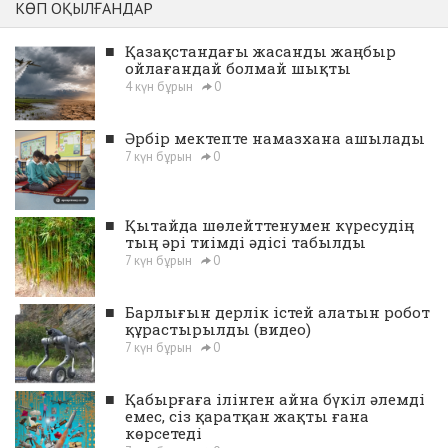
КӨП ОҚЫЛҒАНДАР
■
Қазақстандағы жасанды жаңбыр
ойлағандай болмай шықты
4 күн бұрын
0
■
Әрбір мектепте намазхана ашылады
7 күн бұрын
0
■
Қытайда шөлейттенумен күресудің
тың әрі тиімді әдісі табылды
7 күн бұрын
0
■
Барлығын дерлік істей алатын робот
құрастырылды (видео)
7 күн бұрын
0
■
Қабырғаға ілінген айна бүкіл әлемді
емес, сіз қаратқан жақты ғана
көрсетеді