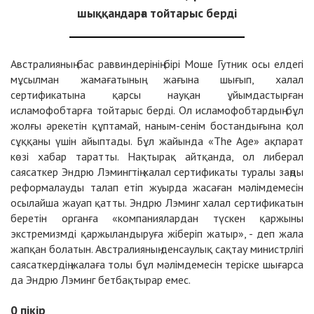
шыққандарға тойтарыс берді
Австралияның бас раввиндерінің бірі Моше Гутник осы елдегі
мұсылман жамағатының жағына шығып, халал
сертификатына қарсы науқан ұйымдастырған
исламофобтарға тойтарыс берді. Ол исламофобтардың бұл
жолғы әрекетін құптамай, наным-сенім бостандығына қол
сұққаны үшін айыптады. Бұл жайында «The Age» ақпарат
көзі хабар таратты. Нақтырақ айтқанда, ол либерал
саясаткер Эндрю Лэмингтің халал сертификаты туралы заңды
реформалауды талап етіп жуырда жасаған мәлімдемесін
осылайша жауап қатты. Эндрю Лэминг халал сертификатын
беретін органға «компаниялардан түскен қаржыны
экстремизмді қаржыландыруға жіберіп жатыр», - деп жала
жапқан болатын. Австралияның денсаулық сақтау министрлігі
саясаткердің жалаға толы бұл мәлімдемесін теріске шығарса
да Эндрю Лэминг бетбақтырар емес.
0
пікір