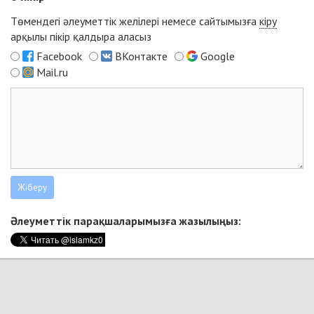
Төмендегі әлеуметтік желілері немесе сайтымызға
кіру
арқылы пікір қалдыра аласыз
Facebook
ВКонтакте
Google
Mail.ru
Әлеуметтік парақшаларымызға жазылыңыз: