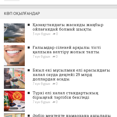
КӨП ОҚЫЛҒАНДАР
■
Қазақстандағы жасанды жаңбыр
ойлағандай болмай шықты
3 күн бұрын
0
■
Ғалымдар сілекей арқылы тісті
қалпына келтіру жолын тапты
7 күн бұрын
0
■
Биыл екі мұсылман елі арасындағы
халал сауда деңгейі 29 млрд
доллардан асады
7 күн бұрын
0
■
Түркі елі халал стандартының
бірыңғай тәртібін бекітеді
7 күн бұрын
0
■
Әрбір мектепте намазхана ашылады