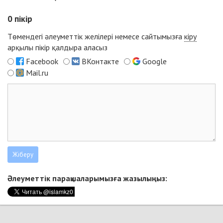
0
пікір
Төмендегі әлеуметтік желілері немесе сайтымызға
кіру
арқылы пікір қалдыра аласыз
Facebook
ВКонтакте
Google
Mail.ru
Әлеуметтік парақшаларымызға жазылыңыз: