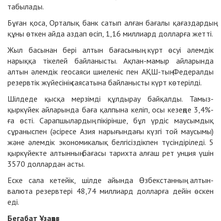
табылады.
Бұған қоса, Орталық банк сатып алған бағалы қағаздардың
құны өткен айда аздап өсіп, 1,16 миллиард долларға жетті.
Жыл басынан бері алтын бағасының күрт өсуі әлемдік
нарыққа тікелей байланысты. Ақпан-мамыр айларында
алтын әлемдік геосаяси шиеленіс пен АҚШ-тың Федералды
резервтік жүйесінің саясатына байланысты күрт көтерілді.
Шілдеде қысқа мерзімді құлдырау байқалды. Тамыз-
қыркүйек айларында баға қалпына келіп, осы кезеңде 3,4%-
ға өсті. Сарапшылардың пікірінше, бұл үрдіс маусымдық
сұраныспен (әсіресе Азия нарығындағы күзгі той маусымы)
және әлемдік экономикалық белгісіздікпен түсіндіріледі. 5
қыркүйекте алтынның бағасы тарихта алғаш рет унция үшін
3570 доллардан асты.
Еске сала кетейік, шілде айында Өзбекстанның алтын-
валюта резервтері 48,74 миллиард долларға дейін өскен
еді.
Бегабат Ұзақов