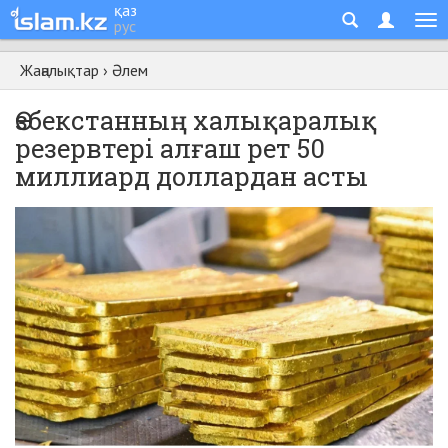
қаз
рус
Жаңалықтар
›
Әлем
Өзбекстанның халықаралық
резервтері алғаш рет 50
миллиард доллардан асты