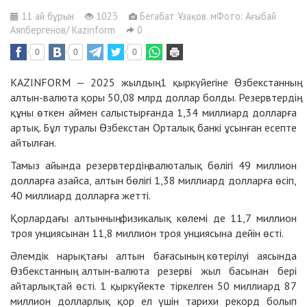
11 ай бұрын
1023
Бегабат Ұзақов. мФото: Ағыбай
Аяпбергенов/ Kazinform
0
0
0
0
KAZINFORM — 2025 жылдың 1 қыркүйегіне Өзбекстанның
алтын-валюта қоры 50,08 млрд доллар болды. Резервтердің
құны өткен аймен салыстырғанда 1,34 миллиард долларға
артық. Бұл туралы Өзбекстан Орталық банкі ұсынған есепте
айтылған.
Тамыз айында резервтердің валюталық бөлігі 49 миллион
долларға азайса, алтын бөлігі 1,38 миллиард долларға өсіп,
40 миллиард долларға жетті.
Қорлардағы алтынның физикалық көлемі де 11,7 миллион
троя унциясынан 11,8 миллион троя унциясына дейін өсті.
Әлемдік нарықтағы алтын бағасының көтерілуі аясында
Өзбекстанның алтын-валюта резерві жыл басынан бері
айтарлықтай өсті. 1 қыркүйекте тіркелген 50 миллиард 87
миллион долларлық қор ел үшін тарихи рекорд болып