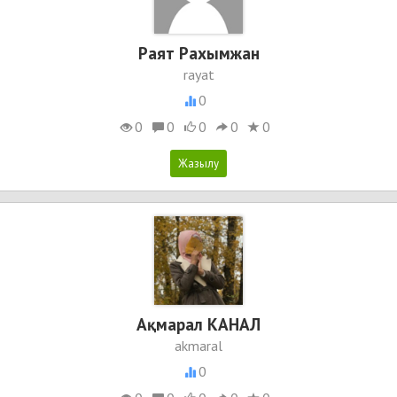
Раят Рахымжан
rayat
0
0
0
0
0
0
Ақмарал КАНАЛ
akmaral
0