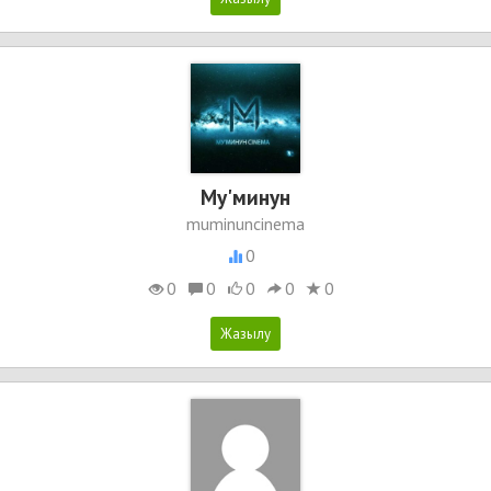
Му'минун
muminuncinema
0
0
0
0
0
0