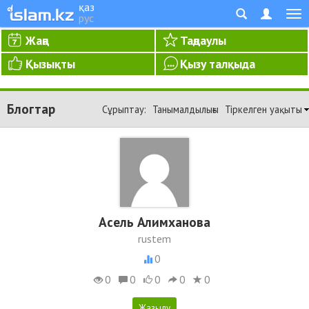
қаз
рус
Жаңа
Таңдаулы
Қызықты
Қызу талқыда
Блогтар
Сұрыптау:
Танымалдылығы
Тіркелген уақыты
Асель Алимханова
rustem
0
0
0
0
0
0