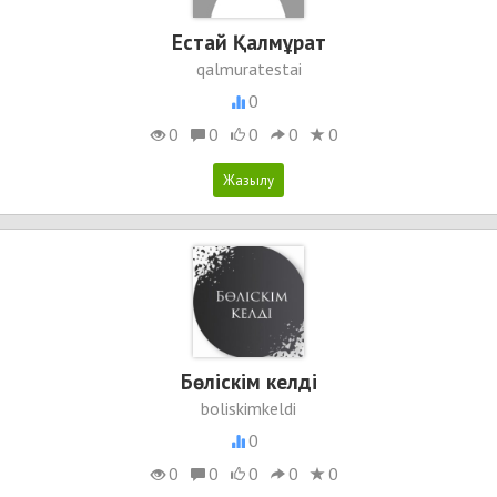
Естай Қалмұрат
qalmuratestai
0
0
0
0
0
0
Бөліскім келді
boliskimkeldi
0
0
0
0
0
0