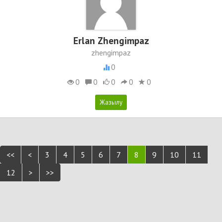
Erlan Zhengimpaz
zhengimpaz
0
0
0
0
0
0
<<
<
3
4
5
6
7
8
9
10
11
12
>
>>