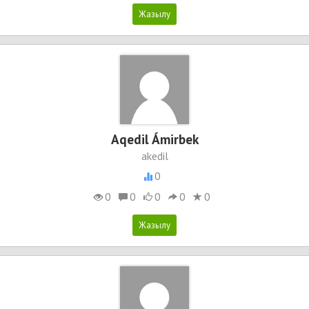
Aqedil Ámirbek
akedil
0
0
0
0
0
0