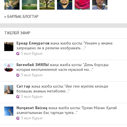
» БАРЛЫҚ БЛОГТАР
ТІКЕЛЕЙ ЭФИР
Ернар Елмуратов
жаңа жазба қосты: "Узнаем у имама:
запрещено ли в религии изображать ..."
3 жыл бұрын
Бөгенбай ЗИЯЛЫ
жаңа жазба қосты: "День бороды:
история неотъемлемой части мужской мо..."
3 жыл бұрын
Cаттар
жаңа жазба қосты: "Әке гені жүктілік кезінде
болашақ ананың метаболиз..."
3 жыл бұрын
Nurqanat Baizaq
жаңа жазба қосты: "Ерлан Мазан: Қытай
азаматтығынан бас тартқан тұлға..."
3 жыл бұрын