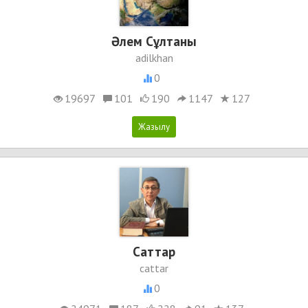
Әлем Сұлтаны
adilkhan
0
19697
101
190
1147
127
Cаттар
cattar
0