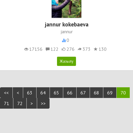
jannur kokebaeva
jannur
0
17156
122
276
373
130
<<
<
63
64
65
66
67
68
69
70
71
72
>
>>