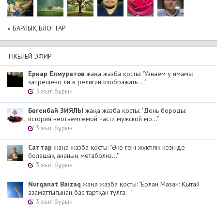
» БАРЛЫҚ БЛОГТАР
ТІКЕЛЕЙ ЭФИР
Ернар Елмуратов
жаңа жазба қосты: "Узнаем у имама:
запрещено ли в религии изображать ..."
3 жыл бұрын
Бөгенбай ЗИЯЛЫ
жаңа жазба қосты: "День бороды:
история неотъемлемой части мужской мо..."
3 жыл бұрын
Cаттар
жаңа жазба қосты: "Әке гені жүктілік кезінде
болашақ ананың метаболиз..."
3 жыл бұрын
Nurqanat Baizaq
жаңа жазба қосты: "Ерлан Мазан: Қытай
азаматтығынан бас тартқан тұлға..."
3 жыл бұрын