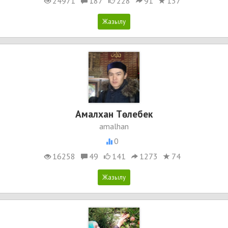
24971
187
228
91
137
Амалхан Төлебек
amalhan
0
16258
49
141
1273
74