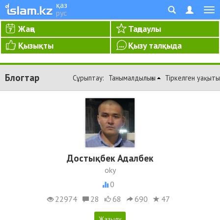
қаз
рус
Жаңа
Таңдаулы
Қызықты
Қызу талқыда
Блогтар
Сұрыптау:
Танымалдылығы
Тіркелген уақыты
Достықбек Адалбек
oky
0
22974
28
68
690
47