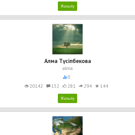
Алма Түсіпбекова
alma
0
20142
152
281
294
144