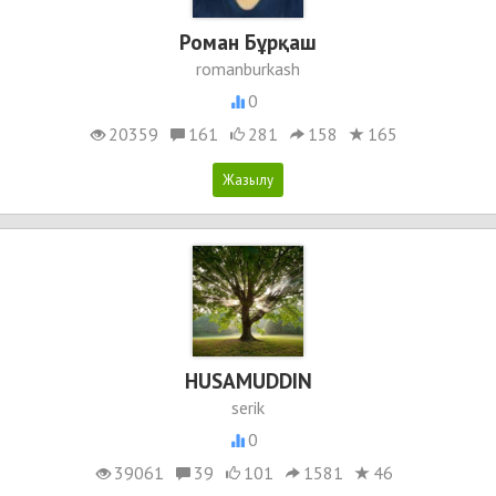
Роман Бұрқаш
romanburkash
0
20359
161
281
158
165
HUSAMUDDIN
serik
0
39061
39
101
1581
46