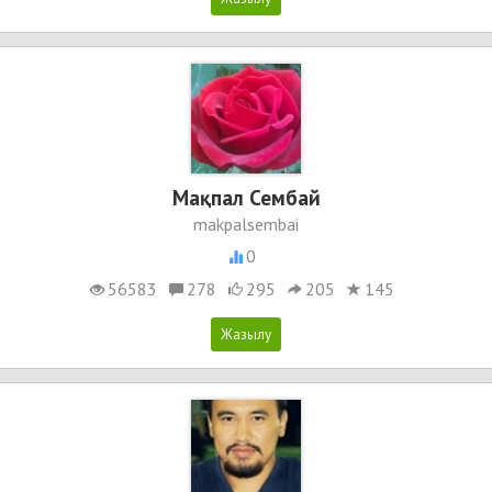
Мақпал Сембай
makpalsembai
0
56583
278
295
205
145