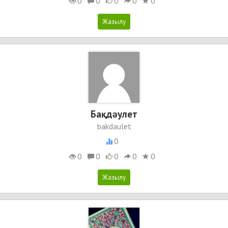
0
0
0
0
0
Бақдәулет
bakdaulet
0
0
0
0
0
0