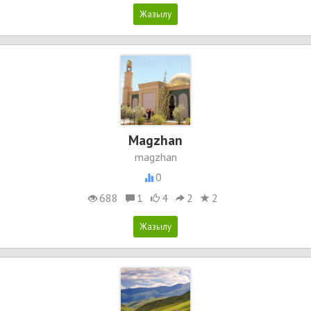
Magzhan
magzhan
0
688
1
4
2
2