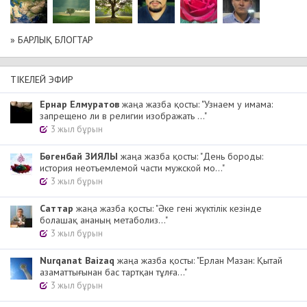
» БАРЛЫҚ БЛОГТАР
ТІКЕЛЕЙ ЭФИР
Ернар Елмуратов
жаңа жазба қосты: "Узнаем у имама:
запрещено ли в религии изображать ..."
3 жыл бұрын
Бөгенбай ЗИЯЛЫ
жаңа жазба қосты: "День бороды:
история неотъемлемой части мужской мо..."
3 жыл бұрын
Cаттар
жаңа жазба қосты: "Әке гені жүктілік кезінде
болашақ ананың метаболиз..."
3 жыл бұрын
Nurqanat Baizaq
жаңа жазба қосты: "Ерлан Мазан: Қытай
азаматтығынан бас тартқан тұлға..."
3 жыл бұрын