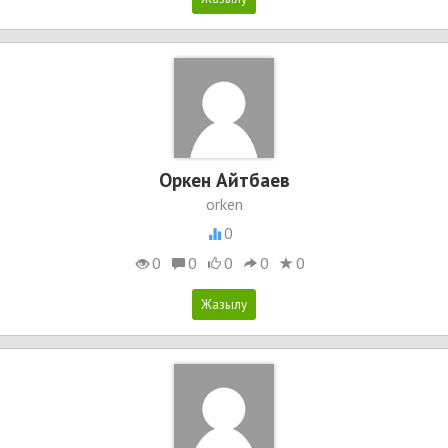
Оркен Айтбаев
orken
0
0
0
0
0
0