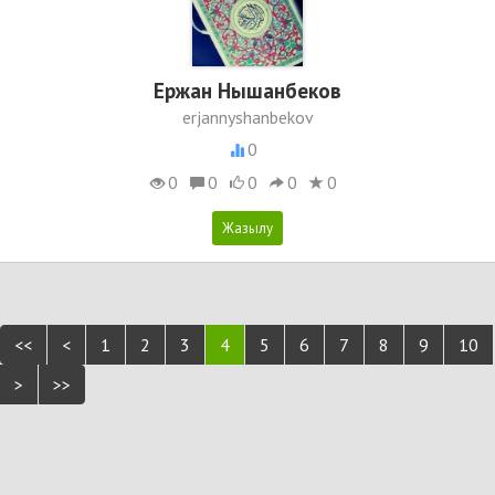
Ержан Нышанбеков
erjannyshanbekov
0
0
0
0
0
0
<<
<
1
2
3
4
5
6
7
8
9
10
>
>>