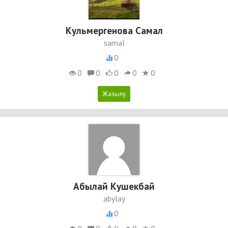
Кульмергенова Самал
samal
0
0
0
0
0
0
Абылай Кушекбай
abylay
0