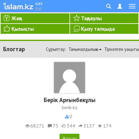
қаз
рус
Жаңа
Таңдаулы
Қызықты
Қызу талқыда
Блогтар
Сұрыптау:
Танымалдылығы
Тіркелген уақыты
Берік Арғынбекұлы
berik-kz
0
68271
75
344
3137
174