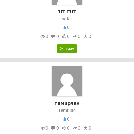
ttt tttt
bolat
0
0
0
0
0
0
темирлан
temirlan
0
0
0
0
0
0