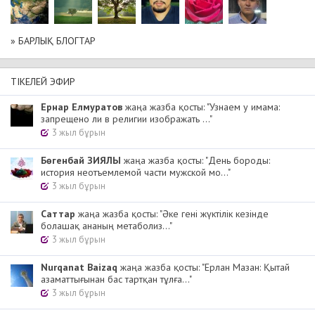
» БАРЛЫҚ БЛОГТАР
ТІКЕЛЕЙ ЭФИР
Ернар Елмуратов
жаңа жазба қосты: "Узнаем у имама:
запрещено ли в религии изображать ..."
3 жыл бұрын
Бөгенбай ЗИЯЛЫ
жаңа жазба қосты: "День бороды:
история неотъемлемой части мужской мо..."
3 жыл бұрын
Cаттар
жаңа жазба қосты: "Әке гені жүктілік кезінде
болашақ ананың метаболиз..."
3 жыл бұрын
Nurqanat Baizaq
жаңа жазба қосты: "Ерлан Мазан: Қытай
азаматтығынан бас тартқан тұлға..."
3 жыл бұрын