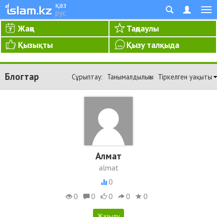
қаз
рус
Жаңа
Таңдаулы
Қызықты
Қызу талқыда
Блогтар
Сұрыптау:
Танымалдылығы
Тіркелген уақыты
Алмат
almat
0
0
0
0
0
0