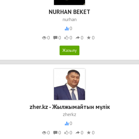
NURHAN BEKET
nurhan
0
0
0
0
0
0
zher.kz - Жылжымайтын мүлік
zherkz
0
0
0
0
0
0