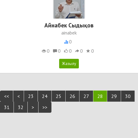
Айнабек Сыдықов
ainabek
0
0
0
0
0
0
<<
<
23
24
25
26
27
28
29
30
31
32
>
>>