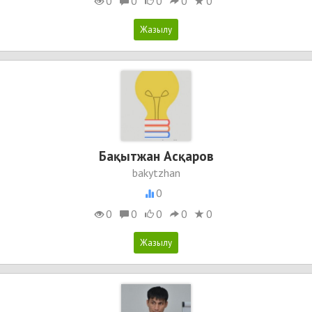
0
0
0
0
0
Бақытжан Асқаров
bakytzhan
0
0
0
0
0
0