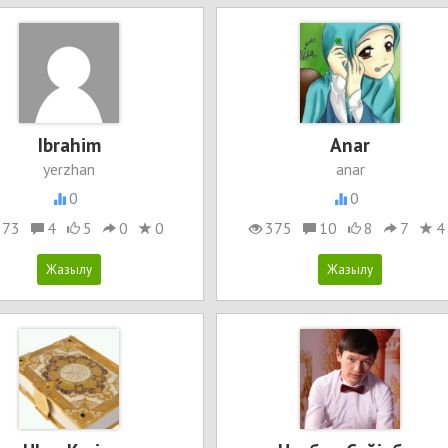
Ibrahim
Anar
yerzhan
anar
0
0
873
4
5
0
0
375
10
8
7
4