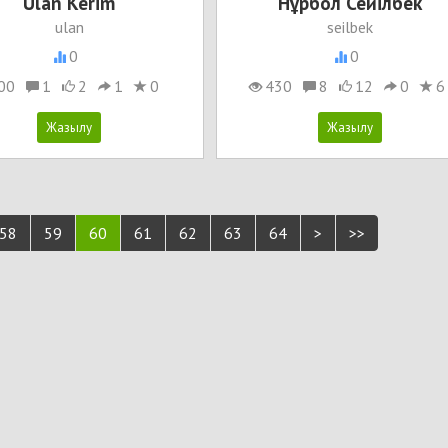
Ulan Kerim
Нұрбол Сейілбек
ulan
seilbek
0
0
00
1
2
1
0
430
8
12
0
6
58
59
60
61
62
63
64
>
>>