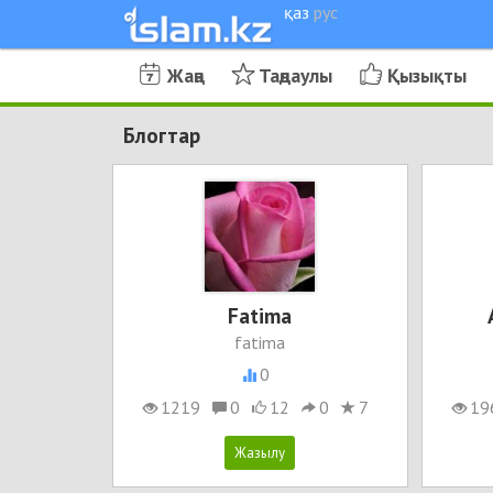
қаз
рус
Жаңа
Таңдаулы
Қызықты
Блогтар
Fatima
fatima
0
1219
0
12
0
7
19