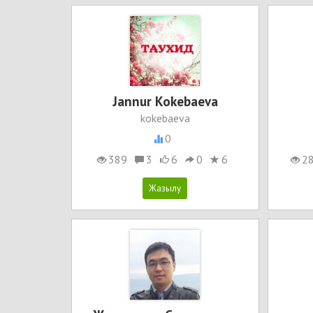
Jannur Kokebaeva
kokebaeva
0
389
3
6
0
6
2