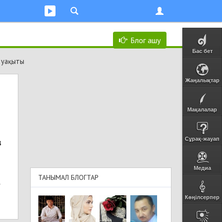
Блог ашу
Бас бет
 уақыты
Жаңалықтар
Мақалалар
в
Сұрақ-жауап
Медиа
ТАНЫМАЛ БЛОГТАР
4
Көңілсерпер