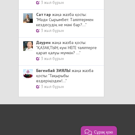
3 жыл бұрын
Cаттар
жаңа жазба қосты:
"Мәди Сырымбет: Тәліптермен
кездесудің не мәні бар?..."
3 жыл бұрын
Дәурен
жаңа жазба қосты:
"ҚАЗАҚТЫҢ күні НЕГЕ тәліптерге
қарап қалуы мүмкін? ..."
3 жыл бұрын
Бөгенбай ЗИЯЛЫ
жаңа жазба
қосты: "Тақырыбы
өздеріңізден!..."
3 жыл бұрын
Сұрақ қою