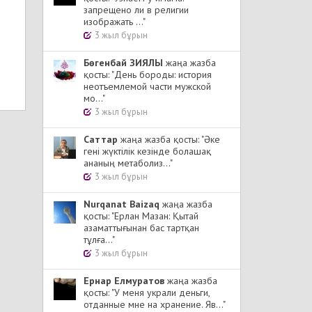
запрещено ли в религии
изображать ..."
3 жыл бұрын
Бөгенбай ЗИЯЛЫ
жаңа жазба
қосты: "День бороды: история
неотъемлемой части мужской
мо..."
3 жыл бұрын
Cаттар
жаңа жазба қосты: "Әке
гені жүктілік кезінде болашақ
ананың метаболиз..."
3 жыл бұрын
Nurqanat Baizaq
жаңа жазба
қосты: "Ерлан Мазан: Қытай
азаматтығынан бас тартқан
тұлға..."
3 жыл бұрын
Ернар Елмуратов
жаңа жазба
қосты: "У меня украли деньги,
отданные мне на хранение. Яв..."