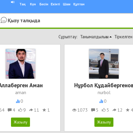
Таң
Күн
Бесін
Екінті
Шам
Құптан
Қызу талқыда
Сұрыптау:
Танымалдылығы
Тіркелген
Аллаберген Аман
Нұрбол Құдайбергено
aman
nurbol
0
0
64
4
9
11
1
1073
5
5
12