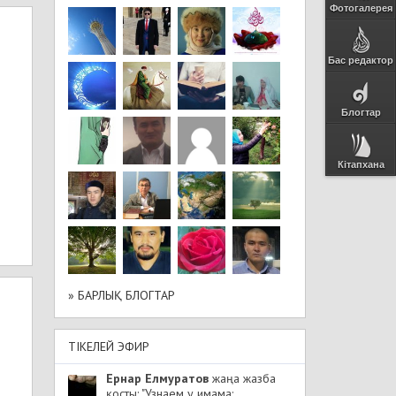
Фотогалерея
Бас редактор
Блогтар
Кітапхана
» БАРЛЫҚ БЛОГТАР
ТІКЕЛЕЙ ЭФИР
Ернар Елмуратов
жаңа жазба
қосты: "Узнаем у имама: