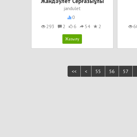
Жандəулет Серғазыұлы
jandulet
0
293
2
6
54
2
6
<<
<
55
56
57