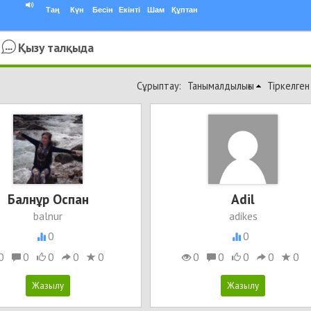
Таң
Күн
Бесін
Екінті
Шам
Құптан
Қызу талқыда
Сұрыптау:
Танымалдылығы
Тіркелген
Балнұр Оспан
Adil
balnur
adikes
0
0
0
0
0
0
0
0
0
0
0
0