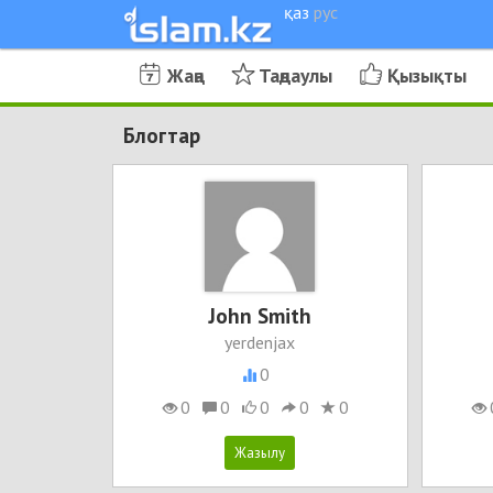
қаз
рус
Жаңа
Таңдаулы
Қызықты
Блогтар
John Smith
yerdenjax
0
0
0
0
0
0