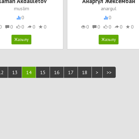
laman Akdauletov
Анаргүл Жексембай
muslim
anargul
0
0
0
0
0
0
0
0
0
0
0
0
12
13
14
15
16
17
18
>
>>