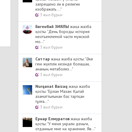
запрещено ли в религии
изображать ..."
3 жыл бұрын
Бөгенбай ЗИЯЛЫ
жаңа жазба
қосты: "День бороды: история
неотъемлемой части мужской
мо..."
3 жыл бұрын
Cаттар
жаңа жазба қосты: "Әке
гені жүктілік кезінде болашақ
ананың метаболиз..."
3 жыл бұрын
Nurqanat Baizaq
жаңа жазба
қосты: "Ерлан Мазан: Қытай
азаматтығынан бас тартқан
тұлға..."
3 жыл бұрын
Ернар Елмуратов
жаңа жазба
қосты: "У меня украли деньги,
отданные мне на хранение. Яв..."