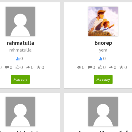
rahmatulla
Блогер
rahmatulla
yera
0
0
0
0
0
0
0
0
0
0
0
0