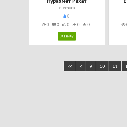
Нұрахмет Рахат
E
nurmura
0
0
0
0
0
0
<<
<
9
10
11