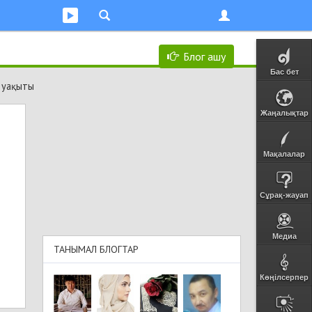
Блог ашу
Бас бет
 уақыты
Жаңалықтар
Мақалалар
Сұрақ-жауап
Медиа
ТАНЫМАЛ БЛОГТАР
Көңілсерпер