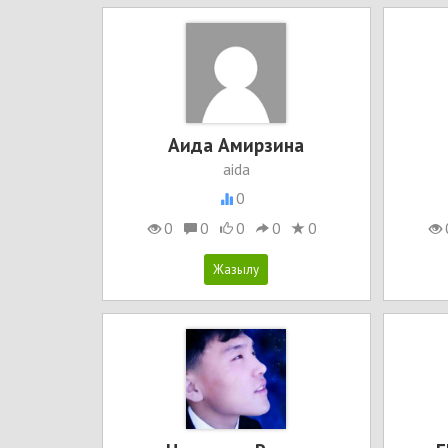
Аида Амирзина
aida
0
0
0
0
0
0