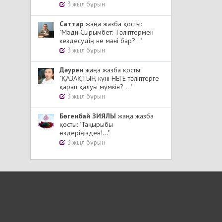
3 жыл бұрын
Cаттар
жаңа жазба қосты:
"Мәди Сырымбет: Тәліптермен
кездесудің не мәні бар?..."
3 жыл бұрын
Дәурен
жаңа жазба қосты:
"ҚАЗАҚТЫҢ күні НЕГЕ тәліптерге
қарап қалуы мүмкін? ..."
3 жыл бұрын
Бөгенбай ЗИЯЛЫ
жаңа жазба
қосты: "Тақырыбы
өздеріңізден!..."
3 жыл бұрын