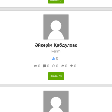
Әйкерiм Қабдулхақ
kerim
0
0
0
0
0
0