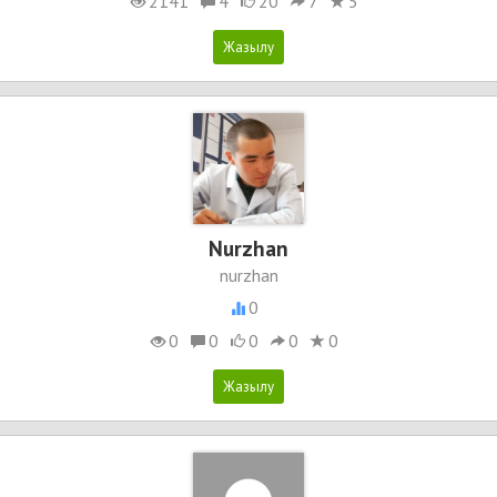
2141
4
20
7
5
Nurzhan
nurzhan
0
0
0
0
0
0