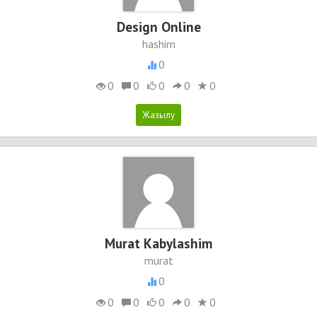
Design Online
hashim
0
0
0
0
0
0
Murat Kabylashim
murat
0
0
0
0
0
0