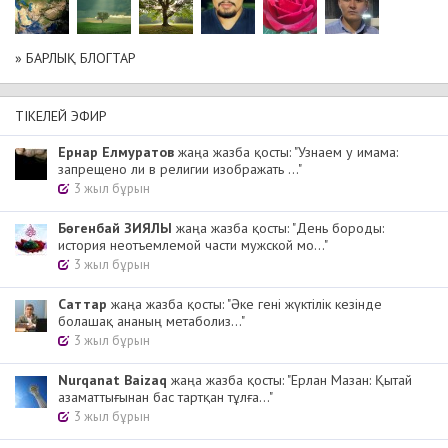
» БАРЛЫҚ БЛОГТАР
ТІКЕЛЕЙ ЭФИР
Ернар Елмуратов
жаңа жазба қосты: "Узнаем у имама:
запрещено ли в религии изображать ..."
3 жыл бұрын
Бөгенбай ЗИЯЛЫ
жаңа жазба қосты: "День бороды:
история неотъемлемой части мужской мо..."
3 жыл бұрын
Cаттар
жаңа жазба қосты: "Әке гені жүктілік кезінде
болашақ ананың метаболиз..."
3 жыл бұрын
Nurqanat Baizaq
жаңа жазба қосты: "Ерлан Мазан: Қытай
азаматтығынан бас тартқан тұлға..."
3 жыл бұрын