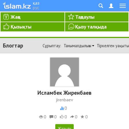
қаз
рус
Жаңа
Таңдаулы
Қызықты
Қызу талқыда
Блогтар
Сұрыптау:
Танымалдылығы
Тіркелген уақыты
Исламбек Жиренбаев
jirenbaev
0
0
0
0
0
0