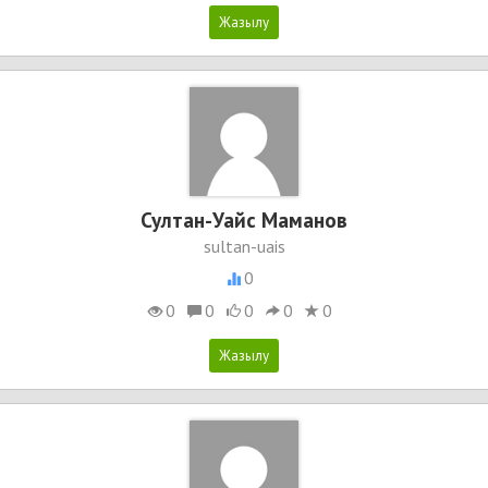
Султан-Уайс Маманов
sultan-uais
0
0
0
0
0
0