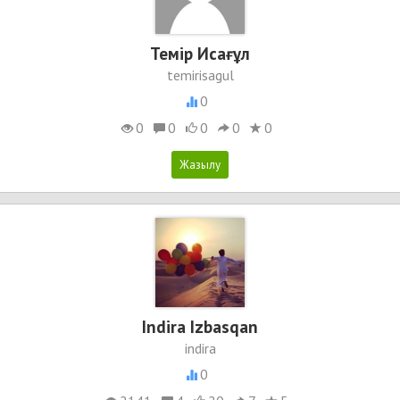
Темір Исағұл
temirisagul
0
0
0
0
0
0
Indira Izbasqan
indira
0