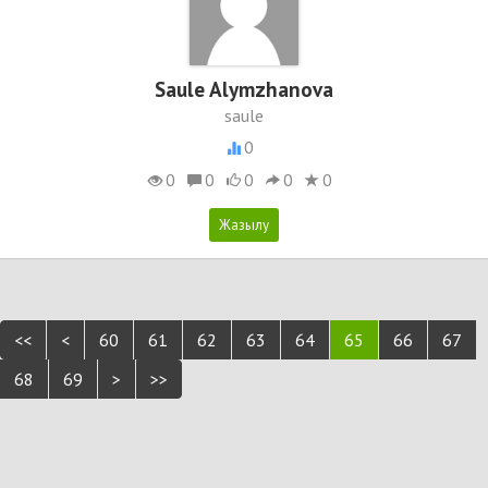
Saule Alymzhanova
saule
0
0
0
0
0
0
<<
<
60
61
62
63
64
65
66
67
68
69
>
>>