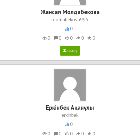
Жансая Молдабекова
moldabekova995
0
0
0
0
0
0
Еркінбек Ақанұлы
erkinbek
0
0
0
0
0
0