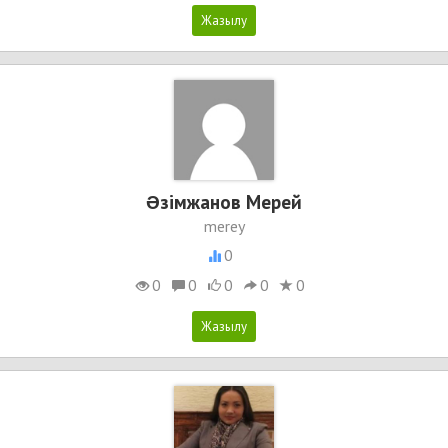
Əзімжанов Мерей
merey
0
0
0
0
0
0