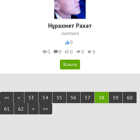
Нұрахмет Рахат
nurmura
0
0
0
0
0
0
<<
<
53
54
55
56
57
58
59
60
61
62
>
>>