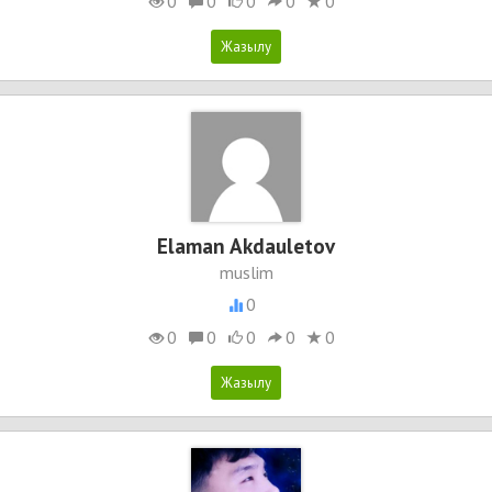
0
0
0
0
0
Elaman Akdauletov
muslim
0
0
0
0
0
0