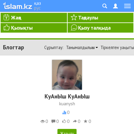
қаз
рус
Жаңа
Таңдаулы
Қызықты
Қызу талқыда
Блогтар
Сұрыптау:
Танымалдылығы
Тіркелген уақыты
КуАнЫш КуАнЫш
kuanysh
0
0
0
0
0
0