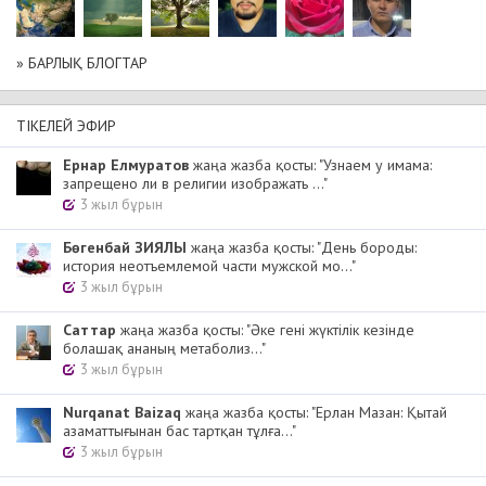
» БАРЛЫҚ БЛОГТАР
ТІКЕЛЕЙ ЭФИР
Ернар Елмуратов
жаңа жазба қосты: "Узнаем у имама:
запрещено ли в религии изображать ..."
3 жыл бұрын
Бөгенбай ЗИЯЛЫ
жаңа жазба қосты: "День бороды:
история неотъемлемой части мужской мо..."
3 жыл бұрын
Cаттар
жаңа жазба қосты: "Әке гені жүктілік кезінде
болашақ ананың метаболиз..."
3 жыл бұрын
Nurqanat Baizaq
жаңа жазба қосты: "Ерлан Мазан: Қытай
азаматтығынан бас тартқан тұлға..."
3 жыл бұрын