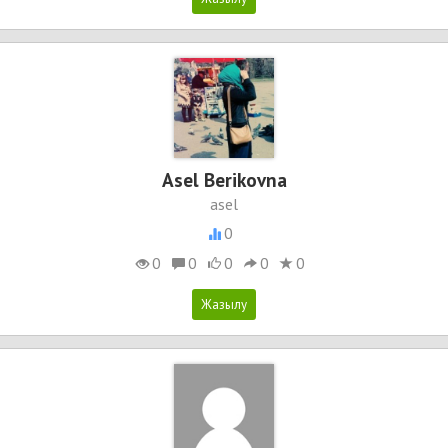
Asel Berikovna
asel
0
0
0
0
0
0