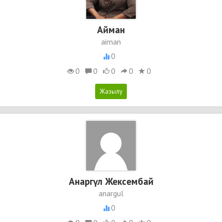
Айман
aiman
0
0
0
0
0
0
Анаргүл Жексембай
anargul
0