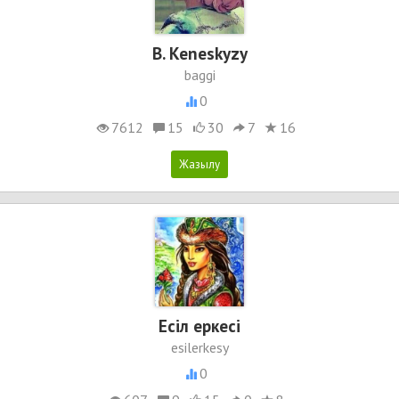
B. Keneskyzy
baggi
0
7612
15
30
7
16
Есіл еркесі
esilerkesy
0