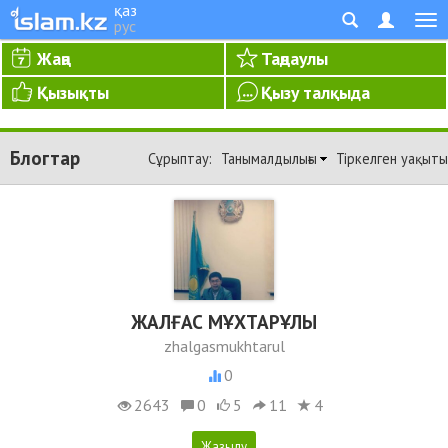
қаз
рус
Жаңа
Таңдаулы
Қызықты
Қызу талқыда
Блогтар
Сұрыптау:
Танымалдылығы
Тіркелген уақыты
ЖАЛҒАС МҰХТАРҰЛЫ
zhalgasmukhtarul
0
2643
0
5
11
4