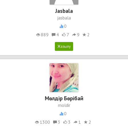
Jasbala
jasbala
0
889
4
7
9
2
Мөлдір Бөрібай
moldir
0
1300
3
3
1
2