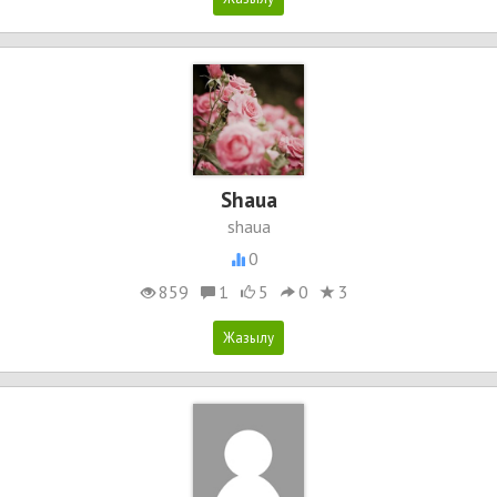
Shaua
shaua
0
859
1
5
0
3