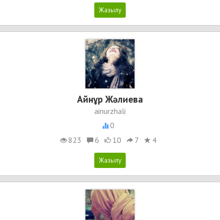
Айнұр Жәлиева
ainurzhali
0
823
6
10
7
4