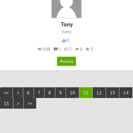
Tony
tony
0
598
5
5
0
3
<<
<
6
7
8
9
10
11
12
13
14
15
>
>>