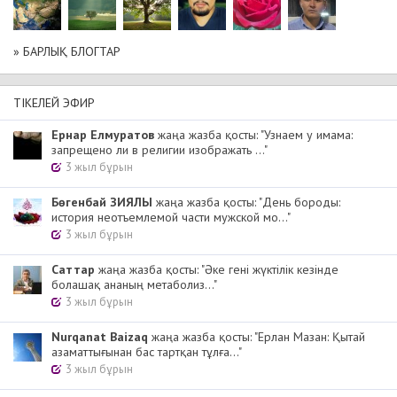
» БАРЛЫҚ БЛОГТАР
ТІКЕЛЕЙ ЭФИР
Ернар Елмуратов
жаңа жазба қосты: "Узнаем у имама:
запрещено ли в религии изображать ..."
3 жыл бұрын
Бөгенбай ЗИЯЛЫ
жаңа жазба қосты: "День бороды:
история неотъемлемой части мужской мо..."
3 жыл бұрын
Cаттар
жаңа жазба қосты: "Әке гені жүктілік кезінде
болашақ ананың метаболиз..."
3 жыл бұрын
Nurqanat Baizaq
жаңа жазба қосты: "Ерлан Мазан: Қытай
азаматтығынан бас тартқан тұлға..."
3 жыл бұрын