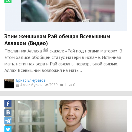
Этим женщинам Рай обещан Всевышним
Аллахом (Видео)
Посланник Аллаха ﷺ сказал: «Рай под ногами матери». В
этом хадисе обобщен статус матери в исламе. Истинная
мать, истинная вера и Рай связаны неразрывной связью.
Аллах Всевышний возложил на мать...
Ернар Елмуратов
4 жыл бұрын
3939
1
0