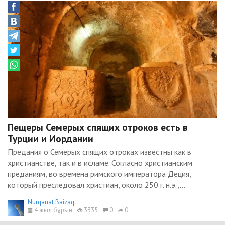
Пещеры Семерых спящих отроков есть в
Турции и Иордании
Предания о Семерых спящих отроках известны как в
христианстве, так и в исламе. Согласно христианским
преданиям, во времена римского императора Деция,
который преследовал христиан, около 250 г. н.э.,...
Nurqanat Baizaq
4 жыл бұрын
3335
0
0