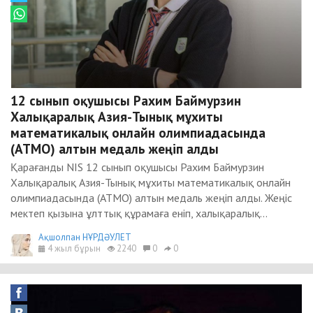
12 сынып оқушысы Рахим Баймурзин
Халықаралық Азия-Тынық мұхиты
математикалық онлайн олимпиадасында
(АТМО) алтын медаль жеңіп алды
Қарағанды NIS 12 сынып оқушысы Рахим Баймурзин
Халықаралық Азия-Тынық мұхиты математикалық онлайн
олимпиадасында (АТМО) алтын медаль жеңіп алды. Жеңіс
мектеп қызына ұлттық құрамаға еніп, халықаралық...
Ақшолпан НҰРДӘУЛЕТ
4 жыл бұрын
2240
0
0