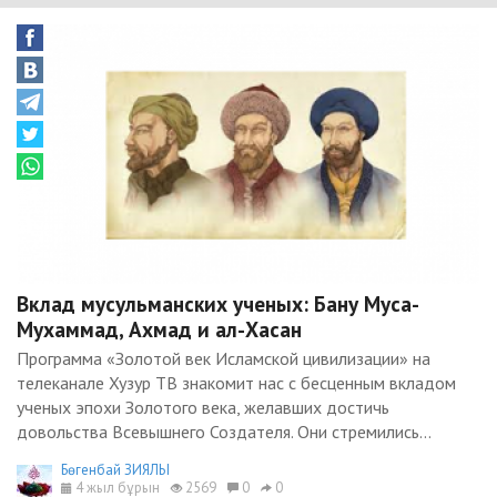
Вклад мусульманских ученых: Бану Муса-
Мухаммад, Ахмад и ал-Хасан
Программа «Золотой век Исламской цивилизации» на
телеканале Хузур ТВ знакомит нас с бесценным вкладом
ученых эпохи Золотого века, желавших достичь
довольства Всевышнего Создателя. Они стремились...
Бөгенбай ЗИЯЛЫ
4 жыл бұрын
2569
0
0