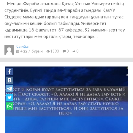
Мен әл-Фараби атындағы Қазақ Ұлттық Университетінің
студентімін. Бүгінгі таңда әл-Фараби атындағы ҚазҰУ
Сіздерге мамандықтардың кең таңдауын ұсынатын тұтас
оқу-ғылыми кешен болып табылады. Университет
құрамында 16 факультет, 67 кафедра, 32 ғылыми-зерттеу
институттары мен орталықтары, технопарк...
Сымбат
4 жыл бұрын
1890
0
0