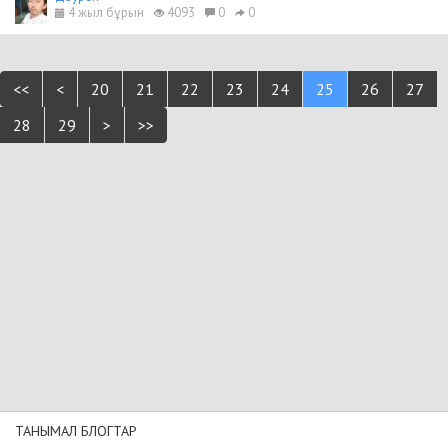
4 жыл бұрын
4093
0
0
<<
<
20
21
22
23
24
25
26
27
28
29
>
>>
ТАНЫМАЛ БЛОГТАР