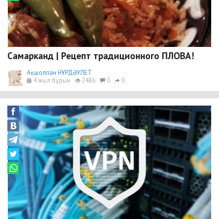
Самарканд | Рецепт традиционного ПЛОВА!
Ақшолпан НҰРДӘУЛЕТ
4 жыл бұрын
2486
0
0