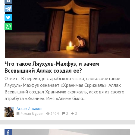
Что такое Ляухуль-Махфуз, и зачем
Всевышний Аллах создал ее?
Ответ: В переводе с арабского языка, словосочетание
Ляухуль-Махфуз означает «Хранимая Скрижаль». Аллах
Всевышний создал Хранимую скрижаль, исходя из своего
атрибута «Знание». Имя «Алим» было...
Аскар Искаков
4 жыл бұрын
3434
0
0