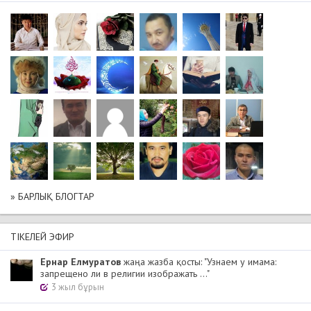
» БАРЛЫҚ БЛОГТАР
ТІКЕЛЕЙ ЭФИР
Ернар Елмуратов
жаңа жазба қосты: "Узнаем у имама:
запрещено ли в религии изображать ..."
3 жыл бұрын