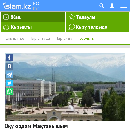
қаз
рус
Жаңа
Таңдаулы
Қызықты
Қызу талқыда
Тәулік ішінде
Бір аптада
Бір айда
Барлығы
Оқу ордам Мақтанышым