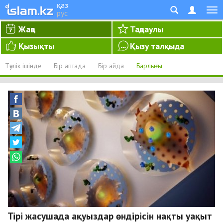
қаз
рус
Жаңа
Таңдаулы
Қызықты
Қызу талқыда
Тәулік ішінде
Бір аптада
Бір айда
Барлығы
Тірі жасушада ақуыздар өндірісін нақты уақыт