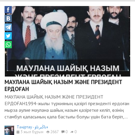
МАУЛАНА ШАЙЫҚ НАЗЫМ ЖӘНЕ ПРЕЗИДЕНТ
ЕРДОҒАН
МАУЛАНА ШАЙЫҚ НАЗЫМ ЖӘНЕ ПРЕЗИДЕНТ
ЕРДОҒАН1994-жылы түркияның қазіргі президенті ердоған
мырза әулие мәуләнә шайық назым қазіретке келіп, өзінің
стамбул қаласының қала бастығы болуы үшін бата беріп,...
Тәңіртау - ءتاڭىرتاۋ
3 жыл бұрын
2667
0
0