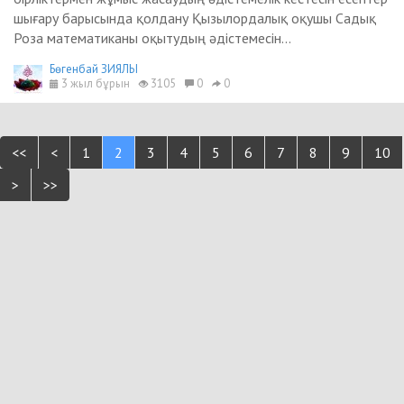
шығару барысында қолдану Қызылордалық оқушы Садық
Роза математиканы оқытудың әдістемесін...
Бөгенбай ЗИЯЛЫ
3 жыл бұрын
3105
0
0
<<
<
1
2
3
4
5
6
7
8
9
10
>
>>