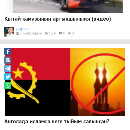
Қытай камазының артықшылығы (видео)
Дәурен
3 жыл бұрын
3607
0
0
Анголада исламға неге тыйым салынған?