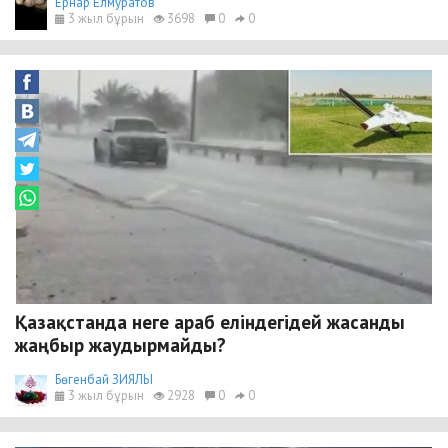
Ернар Елмуратов
3 жыл бұрын
3698
0
0
Қазақстанда неге араб еліндегідей жасанды
жаңбыр жаудырмайды?
Бөгенбай ЗИЯЛЫ
3 жыл бұрын
2928
0
0