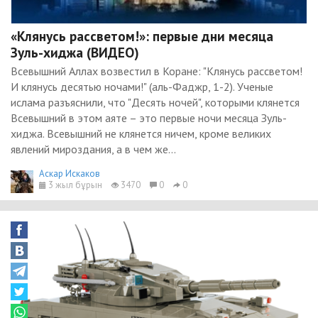
«Клянусь рассветом!»: первые дни месяца
Зуль-хиджа (ВИДЕО)
Всевышний Аллах возвестил в Коране: "Клянусь рассветом!
И клянусь десятью ночами!" (аль-Фаджр, 1-2). Ученые
ислама разъяснили, что "Десять ночей", которыми клянется
Всевышний в этом аяте – это первые ночи месяца Зуль-
хиджа. Всевышний не клянется ничем, кроме великих
явлений мироздания, а в чем же...
Аскар Искаков
3 жыл бұрын
3470
0
0