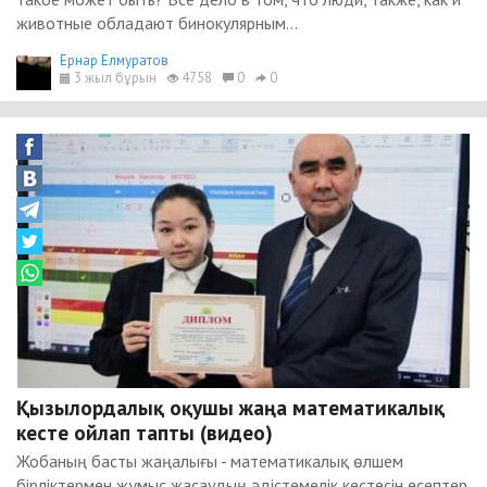
животные обладают бинокулярным...
Ернар Елмуратов
3 жыл бұрын
4758
0
0
Қызылордалық оқушы жаңа математикалық
кесте ойлап тапты (видео)
Жобаның басты жаңалығы - математикалық өлшем
бірліктермен жұмыс жасаудың әдістемелік кестесін есептер