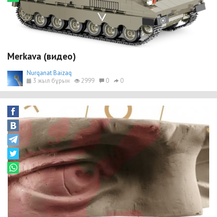
Merkava (видео)
Nurqanat Baizaq
3 жыл бұрын
2999
0
0