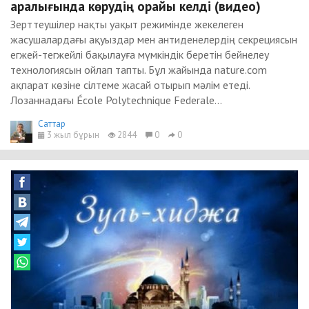
аралығында көрудің орайы келді (видео)
Зерттеушілер нақты уақыт режимінде жекелеген
жасушалардағы ақуыздар мен антиденелердің секрециясын
егжей-тегжейлі бақылауға мүмкіндік беретін бейнелеу
технологиясын ойлап тапты. Бұл жайында nature.com
ақпарат көзіне сілтеме жасай отырып мәлім етеді.
Лозаннадағы École Polytechnique Federale...
Cаттар
3 жыл бұрын
2844
0
0