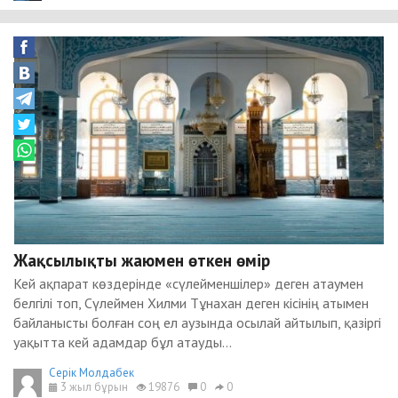
Жақсылықты жаюмен өткен өмір
Кей ақпарат көздерінде «сүлейменшілер» деген атаумен
белгілі топ, Сүлеймен Хилми Тұнахан деген кісінің атымен
байланысты болған соң ел аузында осылай айтылып, қазіргі
уақытта кей адамдар бұл атауды...
Серік Молдабек
3 жыл бұрын
19876
0
0