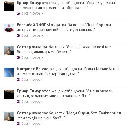
Ернар Елмуратов
жаңа жазба қосты: "Узнаем у имама:
запрещено ли в религии изображать ..."
3 жыл бұрын
Бөгенбай ЗИЯЛЫ
жаңа жазба қосты: "День бороды:
история неотъемлемой части мужской мо..."
3 жыл бұрын
Cаттар
жаңа жазба қосты: "Әке гені жүктілік кезінде
болашақ ананың метаболиз..."
3 жыл бұрын
Nurqanat Baizaq
жаңа жазба қосты: "Ерлан Мазан: Қытай
азаматтығынан бас тартқан тұлға..."
3 жыл бұрын
Ернар Елмуратов
жаңа жазба қосты: "У меня украли
деньги, отданные мне на хранение. Яв..."
3 жыл бұрын
Cаттар
жаңа жазба қосты: "Мәди Сырымбет: Тәліптермен
кездесудің не мәні бар?..."
3 жыл бұрын