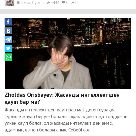
3 жыл бұрын
3444
0
0
Zholdas Orisbayev: Жасанды интеллектіден
қауіп бар ма?
Жасанды интеллектіден қауіп бар ма? деген сұраққа
түрліше жауап беруге болады. Бірақ адамзатқа төндіретін
үлкен қауіп болса, ол жасанды интеллектіден емес,
адамның өзінен болары анық. Себебі сол...