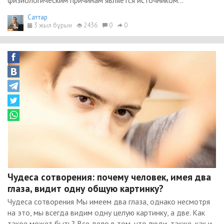
физиологическим причинам является источником...
Cаттар
3 жыл бұрын
2436
0
0
Чудеса сотворения: почему человек, имея два
глаза, видит одну общую картинку?
Чудеса сотворения Мы имеем два глаза, однако несмотря
на это, мы всегда видим одну целую картинку, а две. Как
такое может быть? Все дело в том, что люди, также, как и