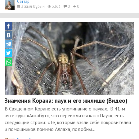
Cаттар
3 жыл бұрын
3263
0
0
Знамения Корана: паук и его жилище (Видео)
В Священном Коране есть упоминание о пауках. В 41-м
аяте суры «Анкабут», что переводится как «Паук», есть
следующие строки: «Те, которые взяли себе покровителей
и помощников помимо Аллаха, подобны...