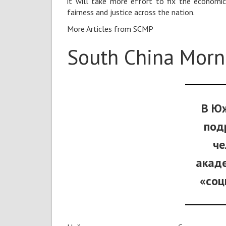
it will take more effort to fix the economic 
fairness and justice across the nation.
More Articles from SCMP
South China Morn
В Ю
под
че
акаде
«соц