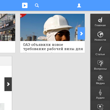
Главная
Новости
ОАЭ объявили новое
Мгнове
требование рабочей визы для
тигр в
ными
африканской страны,
дикую 
10 часов назад
0
10 часов 
Статьи
публиковав важные детали
Вопросы
Медиа
Аудио