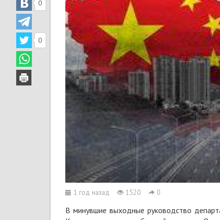
0
0
1 год назад
1520
0
В минувшие выходные руководство департа