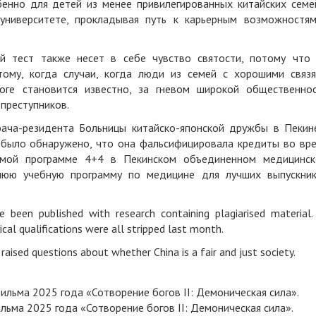
бенно для детей из менее привилегированных китайских семе
университете, прокладывая путь к карьерным возможностя
й тест также несет в себе чувство святости, потому что
тому, когда случаи, когда люди из семей с хорошими связ
оге становится известно, за гневом широкой общественно
преступников.
ача-резидента Больницы китайско-японской дружбы в Пекин
а было обнаружено, что она фальсифицировала кредиты во вр
емой программе 4+4 в Пекинском объединенном медицинс
нюю учебную программу по медицине для лучших выпускни
been published with research containing plagiarised material.
al qualifications were all stripped last month.
aised questions about whether China is a fair and just society.
ильма 2025 года «Сотворение богов II: Демоническая сила».