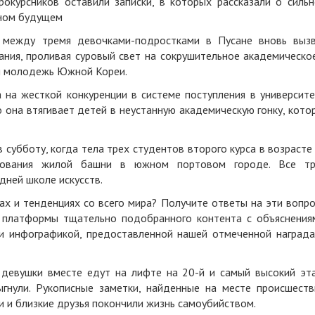
окурсников оставили записки, в которых рассказали о силь
нном будущем
 между тремя девочками-подростками в Пусане вновь выз
ния, проливая суровый свет на сокрушительное академическо
ся молодежь Южной Кореи.
 на жесткой конкуренции в системе поступления в университ
о она втягивает детей в неустанную академическую гонку, кото
 субботу, когда тела трех студентов второго курса в возрасте
ования жилой башни в южном портовом городе. Все тр
дней школе искусств.
ах и тенденциях со всего мира? Получите ответы на эти вопр
платформы тщательно подобранного контента с объяснения
и инфографикой, предоставленной нашей отмеченной наград
 девушки вместе едут на лифте на 20-й и самый высокий эт
ыгнули. Рукописные заметки, найденные на месте происшеств
 и близкие друзья покончили жизнь самоубийством.