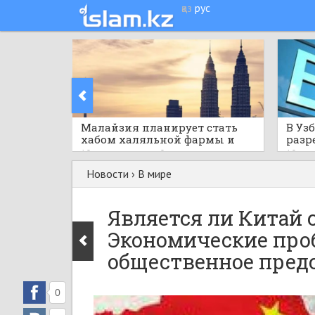
қаз
рус
Малайзия планирует стать
В Уз
хабом халяльной фармы и
разр
здравоохранения АСЕАН
норм
10 часов назад
0
10 час
Новости
›
В мире
Является ли Китай
Экономические пр
общественное пред
0