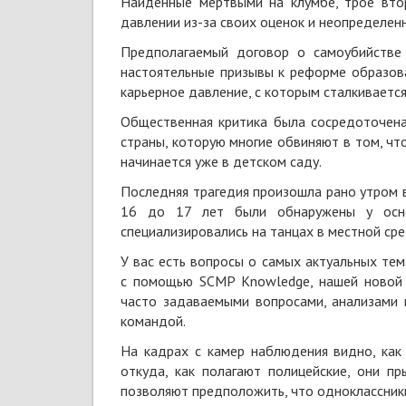
Найденные мертвыми на клумбе, трое втор
давлении из-за своих оценок и неопределе
Предполагаемый договор о самоубийстве
настоятельные призывы к реформе образова
карьерное давление, с которым сталкивает
Общественная критика была сосредоточена
страны, которую многие обвиняют в том, чт
начинается уже в детском саду.
Последняя трагедия произошла рано утром в
16 до 17 лет были обнаружены у осн
специализировались на танцах в местной сре
У вас есть вопросы о самых актуальных тем
с помощью SCMP Knowledge, нашей новой 
часто задаваемыми вопросами, анализами 
командой.
На кадрах с камер наблюдения видно, как
откуда, как полагают полицейские, они пр
позволяют предположить, что одноклассники