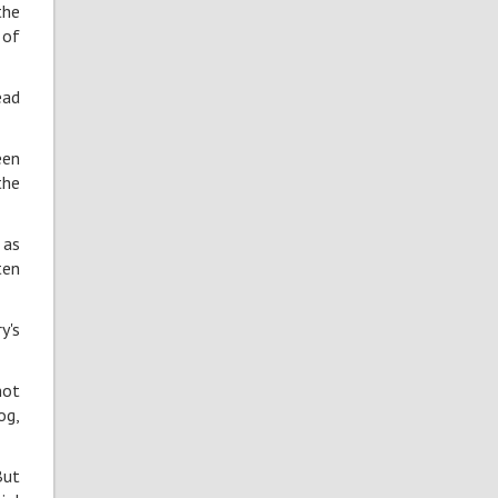
the
 of
ead
een
the
 as
ten
y's
not
og,
But