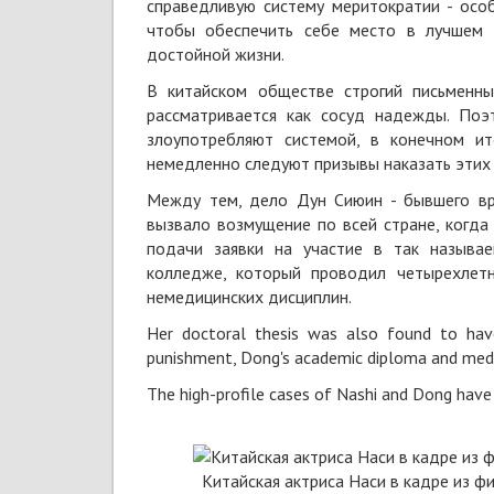
справедливую систему меритократии - осо
чтобы обеспечить себе место в лучшем 
достойной жизни.
В китайском обществе строгий письменны
рассматривается как сосуд надежды. Поэ
злоупотребляют системой, в конечном ит
немедленно следуют призывы наказать этих 
Между тем, дело Дун Сиюин - бывшего вр
вызвало возмущение по всей стране, когд
подачи заявки на участие в так называ
колледже, который проводил четырехлет
немедицинских дисциплин.
Her doctoral thesis was also found to have 
punishment, Dong's academic diploma and medic
The high-profile cases of Nashi and Dong have r
Китайская актриса Наси в кадре из ф