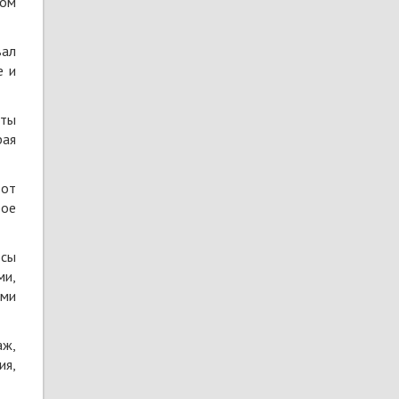
ном
вал
е и
еты
рая
 от
ое
осы
ми,
ами
аж,
ия,