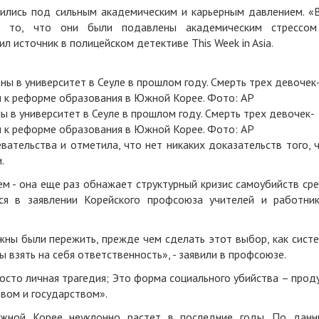
дились под сильным академическим и карьерным давлением. «
на то, что они были подавлены академическим стрессо
 источник в полицейском детективе This Week in Asia.
ы в университет в Сеуле в прошлом году. Смерть трех девочек-
 к реформе образования в Южной Корее. Фото: AP
вательства и отметила, что нет никаких доказательств того, 
.
ем - она еще раз обнажает структурный кризис самоубийств ср
ся в заявлении Корейского профсоюза учителей и работни
жны были пережить, прежде чем сделать этот выбор, как сист
 взять на себя ответственность», - заявили в профсоюзе.
сто личная трагедия; Это форма социального убийства – прод
вом и государством».
жной Корее неуклонно растет в последние годы. По дан