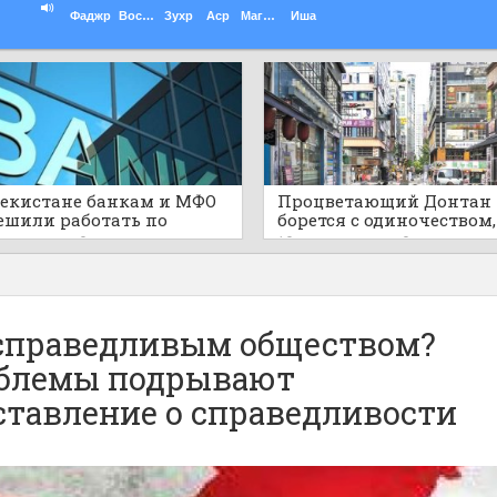
Фаджр
Восход
Зухр
Аср
Магриб
Иша
бекистане банкам и МФО
Процветающий Донтан
ешили работать по
борется с одиночеством,
ам шариата
пустыми развлекатель
ов назад
0
10 часов назад
0
районами
 справедливым обществом?
облемы подрывают
ставление о справедливости