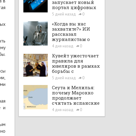
а в
запускает новый
тая
портал цифровых
интеграций
5 дней назад
0
«Когда вы нас
ных
захватите?» ИИ
рассказал
журналистам о
ать
планах по
4 дня назад
0
ому
покорению мира в
бы.
большом интервью
Кувейт ужесточает
с ChatGPT
правила для
ювелиров в рамках
осы
борьбы с
отмыванием денег
ми,
5 дней назад
0
ами
Сеута и Мелилья:
почему Марокко
продолжает
ная
считать испанские
е и
анклавы своими
4 дня назад
0
территориями
мым
ьно