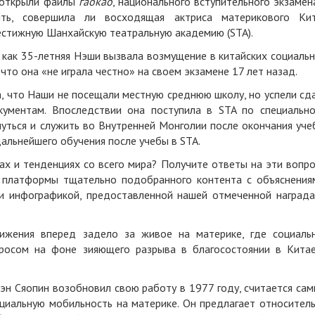
 открыли файлы
гаокао
, национального вступительного экзамен
ть, совершила ли восходящая актриса материкового Ки
естижную Шанхайскую театральную академию (STA).
 как 35-летняя Нэши вызвала возмущение в китайских социаль
 что она «не играла честно» на своем экзамене 17 лет назад.
, что Наши не посещали местную среднюю школу, но успели сд
ументам. Впоследствии она поступила в STA по специальн
уться и служить во Внутренней Монголии после окончания уче
альнейшего обучения после учебы в STA.
ах и тенденциях со всего мира? Получите ответы на эти вопр
платформы тщательно подобранного контента с объяснения
и инфографикой, предоставленной нашей отмеченной наград
ижения вперед задело за живое на материке, где социаль
просом на фоне зияющего разрыва в благосостоянии в Кита
 Дэн Сяопин возобновил свою работу в 1977 году, считается са
циальную мобильность на материке. Он предлагает относител