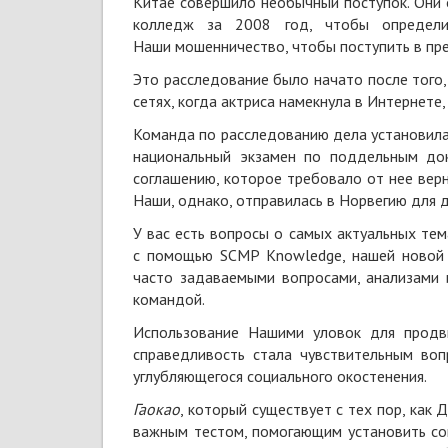
Китае совершило необычный поступок. Они
колледж за 2008 год, чтобы определи
Наши мошенничество, чтобы поступить в пр
Это расследование было начато после того,
сетях, когда актриса намекнула в Интернете,
Команда по расследованию дела установила
национальный экзамен по поддельным док
соглашению, которое требовало от нее верн
Наши, однако, отправилась в Норвегию для д
У вас есть вопросы о самых актуальных тем
с помощью SCMP Knowledge, нашей новой 
часто задаваемыми вопросами, анализами 
командой.
Использование Нашими уловок для продв
справедливость стала чувствительным во
углубляющегося социального окостенения.
Гаокао
, который существует с тех пор, как
важным тестом, помогающим установить со