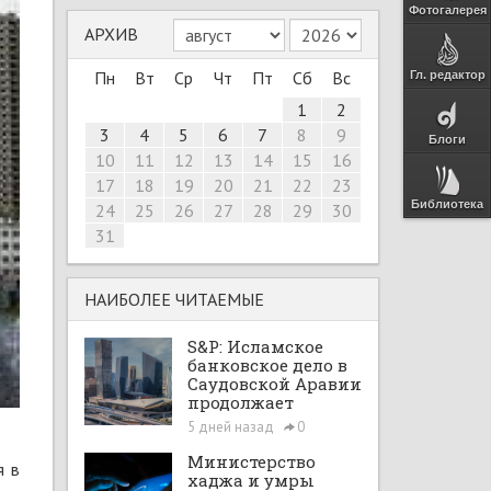
Фотогалерея
АРХИВ
Пн
Вт
Ср
Чт
Пт
Сб
Вс
Гл. редактор
1
2
3
4
5
6
7
8
9
Блоги
10
11
12
13
14
15
16
17
18
19
20
21
22
23
Библиотека
24
25
26
27
28
29
30
31
НАИБОЛЕЕ ЧИТАЕМЫЕ
S&P: Исламское
банковское дело в
Саудовской Аравии
продолжает
расширяться при
5 дней назад
0
поддержке Vision
2030 и рыночных
Министерство
я в
реформ
хаджа и умры