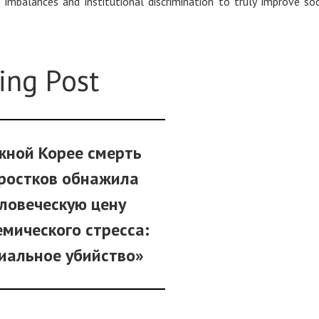
imbalances and institutional discrimination to truly improve soc
ing Post
жной Корее смерть
ростков обнажила
ловеческую цену
мического стресса:
иальное убийство»