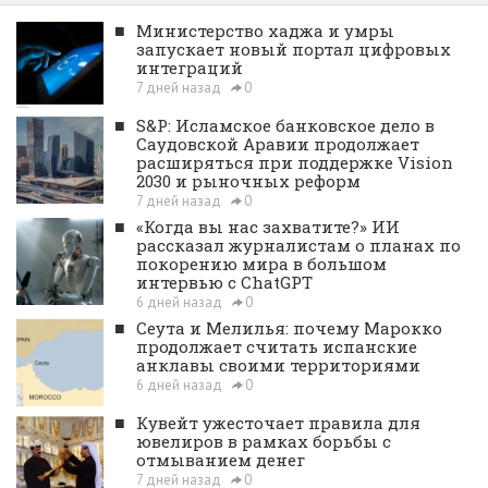
■
Министерство хаджа и умры
запускает новый портал цифровых
интеграций
7 дней назад
0
■
S&P: Исламское банковское дело в
Саудовской Аравии продолжает
расширяться при поддержке Vision
2030 и рыночных реформ
7 дней назад
0
■
«Когда вы нас захватите?» ИИ
рассказал журналистам о планах по
покорению мира в большом
интервью с ChatGPT
6 дней назад
0
■
Сеута и Мелилья: почему Марокко
продолжает считать испанские
анклавы своими территориями
6 дней назад
0
■
Кувейт ужесточает правила для
ювелиров в рамках борьбы с
отмыванием денег
7 дней назад
0