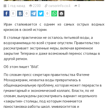
1 год назад
2200
cursorinfo.co.il
0
0
0
0
Иран сталкивается с одним из самых острых водных
кризисов в своей истории.
В столице практически не осталось питьевой воды, а
водохранилища по всей стране опустели. Правительство
рассматривает экстренные меры, включая временное
закрытие Тегерана и даже возможный перенос столицы в
другой регион.
Об этом пишет "Bild".
По словам пресс-секретаря правительства Фатеме
Мохаджерани, нехватка воды превратилась в
общенациональную проблему, которая может перерасти в
гуманитарный и экономический коллапс. Власти, по её
словам, вынуждены рассматривать вариант недельного
«закрытия» столицы, под которым понимается
приостановка работы школ, университетов и