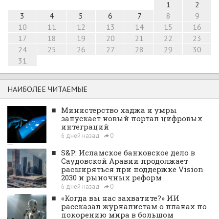
1
2
3
4
5
6
7
8
9
10
11
12
13
14
15
16
17
18
19
20
21
22
23
24
25
26
27
28
29
30
31
НАИБОЛЕЕ ЧИТАЕМЫЕ
■
Министерство хаджа и умры
запускает новый портал цифровых
интеграций
6 дней назад
0
■
S&P: Исламское банковское дело в
Саудовской Аравии продолжает
расширяться при поддержке Vision
2030 и рыночных реформ
6 дней назад
0
■
«Когда вы нас захватите?» ИИ
рассказал журналистам о планах по
покорению мира в большом