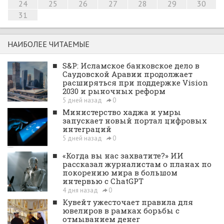
24
25
26
27
28
29
30
31
НАИБОЛЕЕ ЧИТАЕМЫЕ
■
S&P: Исламское банковское дело в
Саудовской Аравии продолжает
расширяться при поддержке Vision
2030 и рыночных реформ
5 дней назад
0
■
Министерство хаджа и умры
запускает новый портал цифровых
интеграций
5 дней назад
0
■
«Когда вы нас захватите?» ИИ
рассказал журналистам о планах по
покорению мира в большом
интервью с ChatGPT
4 дня назад
0
■
Кувейт ужесточает правила для
ювелиров в рамках борьбы с
отмыванием денег