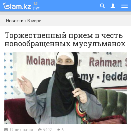
қаз
рус
Новости
›
В мире
Торжественный прием в честь
новообращенных мусульманок
12 лет назад
3492
6