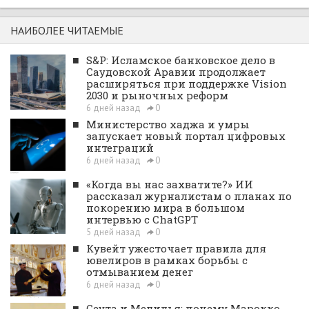
НАИБОЛЕЕ ЧИТАЕМЫЕ
■
S&P: Исламское банковское дело в
Саудовской Аравии продолжает
расширяться при поддержке Vision
2030 и рыночных реформ
6 дней назад
0
■
Министерство хаджа и умры
запускает новый портал цифровых
интеграций
6 дней назад
0
■
«Когда вы нас захватите?» ИИ
рассказал журналистам о планах по
покорению мира в большом
интервью с ChatGPT
5 дней назад
0
■
Кувейт ужесточает правила для
ювелиров в рамках борьбы с
отмыванием денег
6 дней назад
0
■
Сеута и Мелилья: почему Марокко