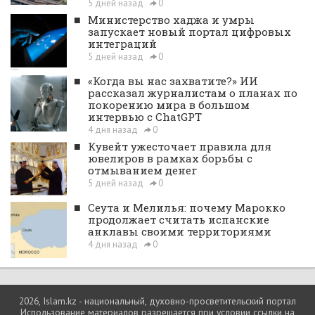
5 дней назад
0
■
Министерство хаджа и умры
запускает новый портал цифровых
интеграций
5 дней назад
0
■
«Когда вы нас захватите?» ИИ
рассказал журналистам о планах по
покорению мира в большом
интервью с ChatGPT
4 дня назад
0
■
Кувейт ужесточает правила для
ювелиров в рамках борьбы с
отмыванием денег
5 дней назад
0
■
Сеута и Мелилья: почему Марокко
продолжает считать испанские
анклавы своими территориями
4 дня назад
0
2026, Islam.kz - национальный, духовно-просветительский портал
Использование материалов разрешается при условии ссылки на