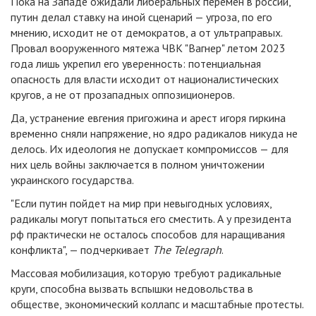
Пока на Западе ожидали либеральных перемен в россии,
путин делал ставку на иной сценарий — угроза, по его
мнению, исходит не от демократов, а от ультраправых.
Провал вооруженного мятежа ЧВК "Вагнер" летом 2023
года лишь укрепил его уверенность: потенциальная
опасность для власти исходит от националистических
кругов, а не от прозападных оппозиционеров.
Да, устранение евгения пригожина и арест игоря гиркина
временно сняли напряжение, но ядро радикалов никуда не
делось. Их идеология не допускает компромиссов — для
них цель войны заключается в полном уничтожении
украинского государства.
"Если путин пойдет на мир при невыгодных условиях,
радикалы могут попытаться его сместить. А у президента
рф практически не осталось способов для наращивания
конфликта", — подчеркивает
The Telegraph
.
Массовая мобилизация, которую требуют радикальные
круги, способна вызвать вспышки недовольства в
обществе, экономический коллапс и масштабные протесты.