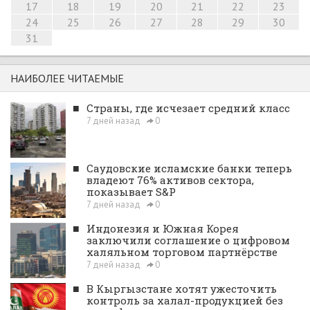
17
18
19
20
21
22
23
24
25
26
27
28
29
30
31
НАИБОЛЕЕ ЧИТАЕМЫЕ
■
Страны, где исчезает средний класс
7 дней назад
0
■
Саудовские исламские банки теперь
владеют 76% активов сектора,
показывает S&P
7 дней назад
0
■
Индонезия и Южная Корея
заключили соглашение о цифровом
халяльном торговом партнёрстве
7 дней назад
0
■
В Кыргызстане хотят ужесточить
контроль за халал-продукцией без