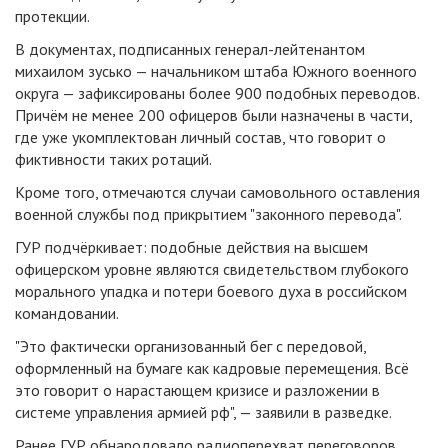
протекции.
В документах, подписанных генерал-лейтенантом
михаилом зусько — начальником штаба Южного военного
округа — зафиксированы более 900 подобных переводов.
Причём не менее 200 офицеров были назначены в части,
где уже укомплектован личный состав, что говорит о
фиктивности таких ротаций.
Кроме того, отмечаются случаи самовольного оставления
военной службы под прикрытием "законного перевода".
ГУР подчёркивает: подобные действия на высшем
офицерском уровне являются свидетельством глубокого
морального упадка и потери боевого духа в российском
командовании.
"Это фактически организованный бег с передовой,
оформленный на бумаге как кадровые перемещения. Всё
это говорит о нарастающем кризисе и разложении в
системе управления армией рф", — заявили в разведке.
Ранее ГУР обнародовало радиоперехват переговоров