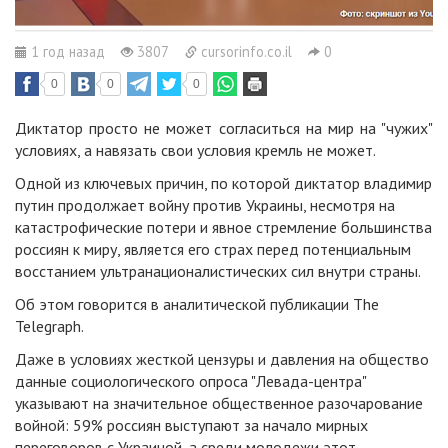
1 год назад
3807
cursorinfo.co.il
0
0
0
0
Диктатор просто не может согласиться на мир на "чужих"
условиях, а навязать свои условия кремль не может.
Одной из ключевых причин, по которой диктатор владимир
путин продолжает войну против Украины, несмотря на
катастрофические потери и явное стремление большинства
россиян к миру, является его страх перед потенциальным
восстанием ультранационалистических сил внутри страны.
Об этом говорится в аналитической публикации The
Telegraph.
Даже в условиях жесткой цензуры и давления на общество
данные социологического опроса "Левада-центра"
указывают на значительное общественное разочарование
войной: 59% россиян выступают за начало мирных
переговоров с Украиной, а среди молодежи этот