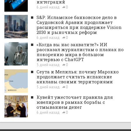
интеграций
6 дней назад
0
■
S&P: Исламское банковское дело в
Саудовской Аравии продолжает
расширяться при поддержке Vision
2030 и рыночных реформ
6 дней назад
0
■
«Когда вы нас захватите?» ИИ
рассказал журналистам о планах по
покорению мира в большом
интервью с ChatGPT
5 дней назад
0
■
Сеута и Мелилья: почему Марокко
продолжает считать испанские
анклавы своими территориями
5 дней назад
0
■
Кувейт ужесточает правила для
ювелиров в рамках борьбы с
отмыванием денег
6 дней назад
0