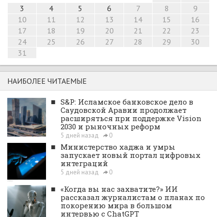
3
4
5
6
7
8
9
10
11
12
13
14
15
16
17
18
19
20
21
22
23
24
25
26
27
28
29
30
31
НАИБОЛЕЕ ЧИТАЕМЫЕ
■
S&P: Исламское банковское дело в
Саудовской Аравии продолжает
расширяться при поддержке Vision
2030 и рыночных реформ
5 дней назад
0
■
Министерство хаджа и умры
запускает новый портал цифровых
интеграций
5 дней назад
0
■
«Когда вы нас захватите?» ИИ
рассказал журналистам о планах по
покорению мира в большом
интервью с ChatGPT