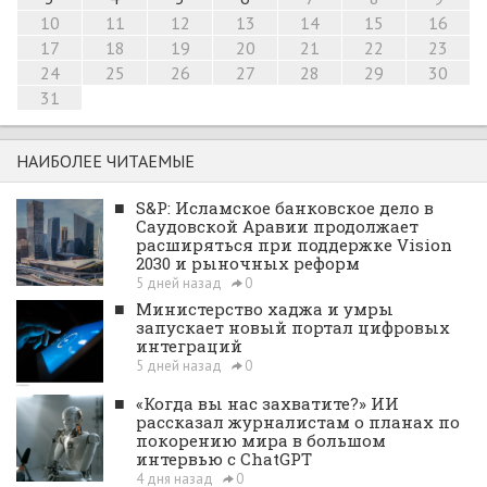
10
11
12
13
14
15
16
17
18
19
20
21
22
23
24
25
26
27
28
29
30
31
НАИБОЛЕЕ ЧИТАЕМЫЕ
■
S&P: Исламское банковское дело в
Саудовской Аравии продолжает
расширяться при поддержке Vision
2030 и рыночных реформ
5 дней назад
0
■
Министерство хаджа и умры
запускает новый портал цифровых
интеграций
5 дней назад
0
■
«Когда вы нас захватите?» ИИ
рассказал журналистам о планах по
покорению мира в большом
интервью с ChatGPT
4 дня назад
0