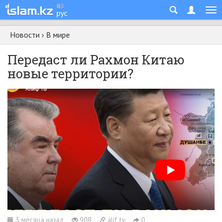
қаз
рус
Новости
›
В мире
Передаст ли Рахмон Китаю
новые территории?
3 месяца назад
908
alif.tv
0