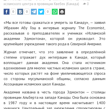
исламского центра в провинции Квебек (Канада)
0
0
0
0
«Мы все готовы сражаться и умереть за Канаду», — заявил
Ибрахим Абу Гош в интервью журналу The Economist,
рассказывая о преподавателях и учениках «Исламской
академии Эдмонтона», которой он руководит. Это
крупнейшее учреждение такого рода в Северной Америке.
Журнал отмечает, что это заявление в определённой
степени отражает дух интеграции в Канаде, который
воплощает данная академия. Она стала источником
вдохновения для многих частных исламских школ в стране,
число которых растёт на фоне увеличивающегося спроса
со стороны мусульманской общины, согласно данным
Ассоциации исламских школ Канады.
Академия названа в честь города Эдмонтон — столицы
провинции Альберта на западе Канады. Она была основана
в 1987 году и в настоящее время насчитывает 1400
учащихся. Центральный зал учреждения спроектирован с