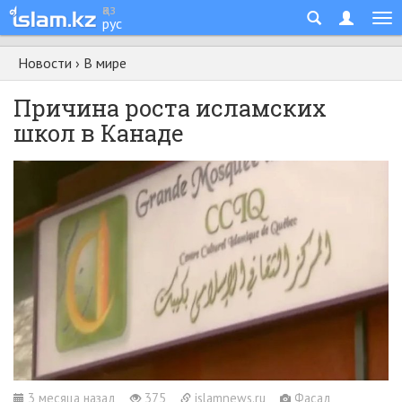
қаз
рус
Новости
›
В мире
Причина роста исламских
школ в Канаде
3 месяца назад
375
islamnews.ru
Фасад