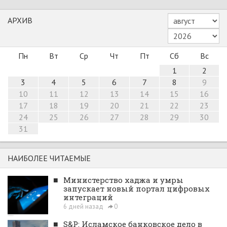
АРХИВ
Пн
Вт
Ср
Чт
Пт
Сб
Вс
1
2
3
4
5
6
7
8
9
10
11
12
13
14
15
16
17
18
19
20
21
22
23
24
25
26
27
28
29
30
31
НАИБОЛЕЕ ЧИТАЕМЫЕ
■
Министерство хаджа и умры
запускает новый портал цифровых
интеграций
6 дней назад
0
■
S&P: Исламское банковское дело в