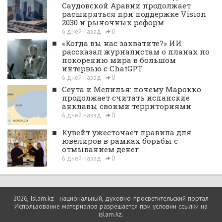
Саудовской Аравии продолжает
расширяться при поддержке Vision
2030 и рыночных реформ
6 дней назад
0
■
«Когда вы нас захватите?» ИИ
рассказал журналистам о планах по
покорению мира в большом
интервью с ChatGPT
6 дней назад
0
■
Сеута и Мелилья: почему Марокко
продолжает считать испанские
анклавы своими территориями
6 дней назад
0
■
Кувейт ужесточает правила для
ювелиров в рамках борьбы с
отмыванием денег
6 дней назад
0
2026, Islam.kz - национальный, духовно-просветительский портал
Использование материалов разрешается при условии ссылки на
islam.kz.