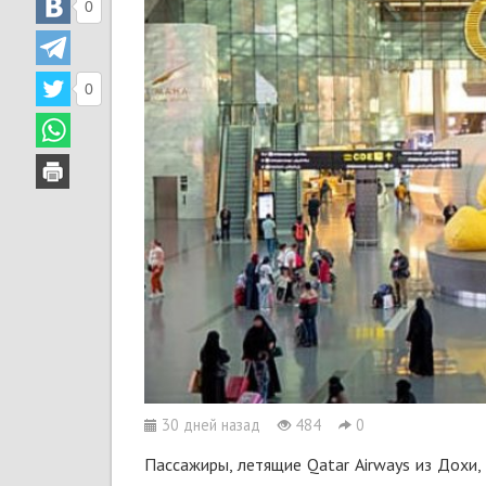
0
0
30 дней назад
484
0
Пассажиры, летящие Qatar Airways из Дохи,