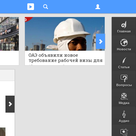
Главная
Новости
ОАЭ объявили новое
Мгнове
требование рабочей визы для
тигр в
ными
африканской страны,
дикую 
13 часов назад
0
13 часов 
Статьи
публиковав важные детали
Вопросы
Медиа
Аудио