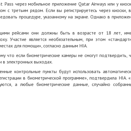
ast Pass через мобильное приложение
Qatar Airways
или у киос
м с третьим рядом. Если вы регистрируетесь через киоски, 
едовать процедуре, указанному на экране. Однако в приложе
ящими рейсами они должны быть в возрасте от 18 лет, им
ху. Участие является необязательным, при этом «стандарт
местах для помощи», согласно данным HIA.
ому что если биометрические камеры не смогут подтвердить, 
ли в электронных выходах.
ченные контрольные пункты будут использовать автоматичес
егистрации в биометрической программе», подтвердила HIA. 
уются, а любые биометрические данные, случайно собранн