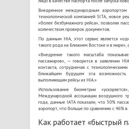
лицо в качестве паспорта после запуска нов
Внедренное международным аэропортом Х
технологической компанией SITA, новое ре
«более безбумажного рейса», позволяя па
количеством проверок документов.
По данным HIA, этот сервис является «од
такого рода на Ближнем Востоке и в мире», 
«Внедрение такого масштаба показыва
пассажиров», — говорится в заявлении HI
контакта, сотрудничая с технологическим
ближайшем будущем эта возможность с
выполняющим рейсы из HIA.»
Использование биометрии «ускоряется
Международной ассоциации воздушного тра
года, данные IATA показали, что 50% пасс
аэропорт, что больше по сравнению с 46% в
Как работает «быстрый п