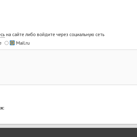
есь
на сайте либо войдите через социальную сеть
e
Mail.ru
х: