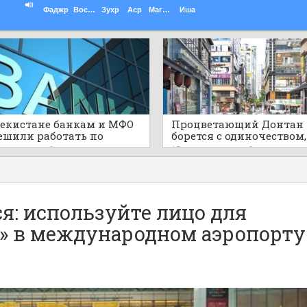
Фаджр
Восход
Зухр
Аср
Магриб
Иша
бекистане банкам и МФО
Процветающий Донтан
ешили работать по
борется с одиночеством,
ам шариата
пустыми развлекатель
ов назад
0
13 часов назад
0
районами
ся: используйте лицо для
а» в международном аэропорту