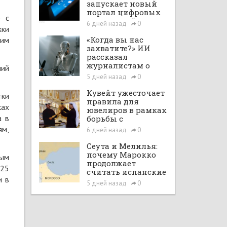
запускает новый
портал цифровых
е с
интеграций
6 дней назад
0
жки
«Когда вы нас
шим
захватите?» ИИ
рассказал
журналистам о
ний
планах по
5 дней назад
0
покорению мира в
большом интервью
Кувейт ужесточает
тки
с ChatGPT
правила для
ках
ювелиров в рамках
а в
борьбы с
отмыванием денег
ям,
6 дней назад
0
Сеута и Мелилья:
почему Марокко
ным
продолжает
025
считать испанские
и в
анклавы своими
5 дней назад
0
территориями