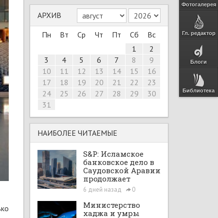
Фотогалерея
АРХИВ
Пн
Вт
Ср
Чт
Пт
Сб
Вс
Гл. редактор
1
2
3
4
5
6
7
8
9
Блоги
10
11
12
13
14
15
16
17
18
19
20
21
22
23
Библиотека
24
25
26
27
28
29
30
31
НАИБОЛЕЕ ЧИТАЕМЫЕ
S&P: Исламское
банковское дело в
Саудовской Аравии
продолжает
расширяться при
6 дней назад
0
поддержке Vision
2030 и рыночных
Министерство
ько
реформ
хаджа и умры