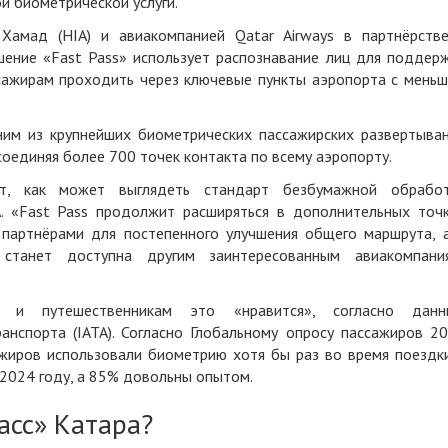
ой биометрической услуги.
амад (HIA) и авиакомпанией Qatar Airways в партнёрств
шение «
Fast Pass
» использует распознавание лиц для поддер
ссажирам проходить через ключевые пункты аэропорта с мень
ним из крупнейших биометрических пассажирских развертыва
соединяя более 700 точек контакта по всему аэропорту.
ет, как может выглядеть стандарт безбумажной обрабо
A. «Fast Pass продолжит расширяться в дополнительных точ
и партнёрами для постепенного улучшения общего маршрута, 
танет доступна другим заинтересованным авиакомпани
», и путешественникам это «нравится», согласно дан
нспорта (IATA). Согласно
Глобальному опросу пассажиров 2
ажиров использовали биометрию хотя бы раз во время поездк
 2024 году, а 85% довольны опытом.
асс» Катара?