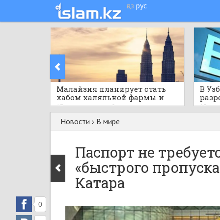
қаз
рус
Малайзия планирует стать
В Уз
хабом халяльной фармы и
разр
здравоохранения АСЕАН
норм
13 часов назад
0
13 час
Новости
›
В мире
Паспорт не требует
«быстрого пропуск
Катара
0