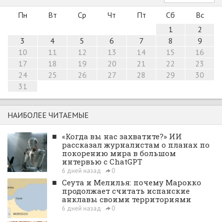
Пн
Вт
Ср
Чт
Пт
Сб
Вс
1
2
3
4
5
6
7
8
9
10
11
12
13
14
15
16
17
18
19
20
21
22
23
24
25
26
27
28
29
30
31
НАИБОЛЕЕ ЧИТАЕМЫЕ
■
«Когда вы нас захватите?» ИИ
рассказал журналистам о планах по
покорению мира в большом
интервью с ChatGPT
6 дней назад
0
■
Сеута и Мелилья: почему Марокко
продолжает считать испанские
анклавы своими территориями
6 дней назад
0