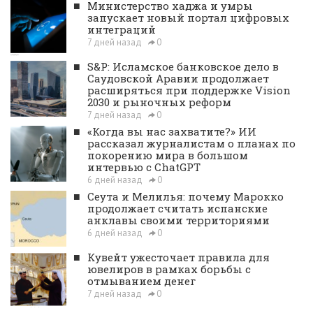
■
Министерство хаджа и умры
запускает новый портал цифровых
интеграций
7 дней назад
0
■
S&P: Исламское банковское дело в
Саудовской Аравии продолжает
расширяться при поддержке Vision
2030 и рыночных реформ
7 дней назад
0
■
«Когда вы нас захватите?» ИИ
рассказал журналистам о планах по
покорению мира в большом
интервью с ChatGPT
6 дней назад
0
■
Сеута и Мелилья: почему Марокко
продолжает считать испанские
анклавы своими территориями
6 дней назад
0
■
Кувейт ужесточает правила для
ювелиров в рамках борьбы с
отмыванием денег
7 дней назад
0