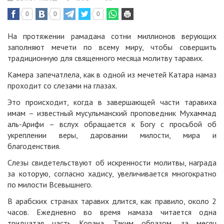
0
0
0
На протяжении рамадана сотни миллионов верующих
заполняют мечети по всему миру, чтобы совершить
традиционную для священного месяца молитву таравих.
Камера запечатлела, как в одной из мечетей Катара намаз
проходит со слезами на глазах.
Это происходит, когда в завершающей части таравиха
имам – известный мусульманский проповедник Мухаммад
аль-Арифи – вслух обращается к Богу с просьбой об
укреплении веры, даровании милости, мира и
благоденствия.
Слезы свидетельствуют об искренности молитвы, награда
за которую, согласно хадису, увеличивается многократно
по милости Всевышнего.
В арабских странах таравих длится, как правило, около 2
часов. Ежедневно во время намаза читается одна
тридцатая часть Корана. Таким образом, за месяц