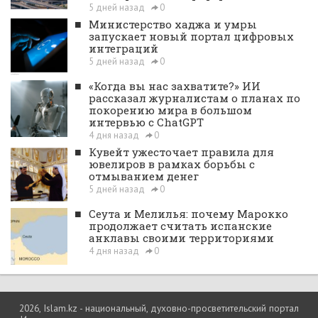
5 дней назад
0
■
Министерство хаджа и умры
запускает новый портал цифровых
интеграций
5 дней назад
0
■
«Когда вы нас захватите?» ИИ
рассказал журналистам о планах по
покорению мира в большом
интервью с ChatGPT
4 дня назад
0
■
Кувейт ужесточает правила для
ювелиров в рамках борьбы с
отмыванием денег
5 дней назад
0
■
Сеута и Мелилья: почему Марокко
продолжает считать испанские
анклавы своими территориями
4 дня назад
0
2026, Islam.kz - национальный, духовно-просветительский портал