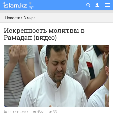
қаз
рус
Новости
›
В мире
Искренность молитвы в
Рамадан (видео)
11 лет назад
4361
33