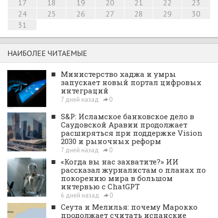
17
18
19
20
21
22
23
24
25
26
27
28
29
30
31
НАИБОЛЕЕ ЧИТАЕМЫЕ
■
Министерство хаджа и умры
запускает новый портал цифровых
интеграций
7 дней назад
0
■
S&P: Исламское банковское дело в
Саудовской Аравии продолжает
расширяться при поддержке Vision
2030 и рыночных реформ
7 дней назад
0
■
«Когда вы нас захватите?» ИИ
рассказал журналистам о планах по
покорению мира в большом
интервью с ChatGPT
6 дней назад
0
■
Сеута и Мелилья: почему Марокко
продолжает считать испанские