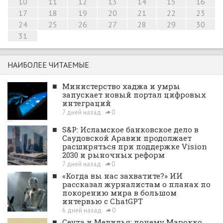
10
11
12
13
14
15
16
17
18
19
20
21
22
23
24
25
26
27
28
29
30
31
НАИБОЛЕЕ ЧИТАЕМЫЕ
■
Министерство хаджа и умры
запускает новый портал цифровых
интеграций
7 дней назад
0
■
S&P: Исламское банковское дело в
Саудовской Аравии продолжает
расширяться при поддержке Vision
2030 и рыночных реформ
7 дней назад
0
■
«Когда вы нас захватите?» ИИ
рассказал журналистам о планах по
покорению мира в большом
интервью с ChatGPT
6 дней назад
0
■
Сеута и Мелилья: почему Марокко