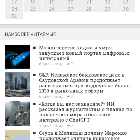
17
18
19
20
21
22
23
24
25
26
27
28
29
30
31
НАИБОЛЕЕ ЧИТАЕМЫЕ
■
Министерство хаджа и умры
запускает новый портал цифровых
интеграций
6 дней назад
0
■
S&P: Исламское банковское дело в
Саудовской Аравии продолжает
расширяться при поддержке Vision
2030 и рыночных реформ
6 дней назад
0
■
«Когда вы нас захватите?» ИИ
рассказал журналистам о планах по
покорению мира в большом
интервью с ChatGPT
5 дней назад
0
■
Сеута и Мелилья: почему Марокко
продолжает считать испанские