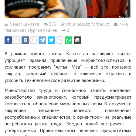
3 месяца назад
553
inbusiness.kz forbes.kz
Инна
Мамонтова, Нурлан Садиев
0
0
0
0
В рамках нового закона Казахстан расширяет квоты,
упрощает правила привлечения мигрантовэкспертов и
усиливает программу "Алтын Visa" — всё это призвано
закрыть кадровый дефицит в ключевых отраслях и
ускорить технологическое развитие экономики.
Министерство труда и социальной защиты населения
разработало законопроект, который предусматривает
комплексное обновление миграционных норм. В документе
закреплен механизм целевого привлечения
востребованных специалистов с ориентиром на реальные
потребности рынка труда. Введён новый инструмент —
утверждаемый Правительством перечень приоритетных