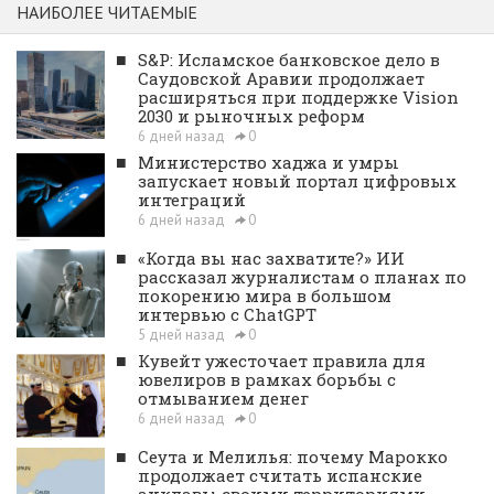
НАИБОЛЕЕ ЧИТАЕМЫЕ
■
S&P: Исламское банковское дело в
Саудовской Аравии продолжает
расширяться при поддержке Vision
2030 и рыночных реформ
6 дней назад
0
■
Министерство хаджа и умры
запускает новый портал цифровых
интеграций
6 дней назад
0
■
«Когда вы нас захватите?» ИИ
рассказал журналистам о планах по
покорению мира в большом
интервью с ChatGPT
5 дней назад
0
■
Кувейт ужесточает правила для
ювелиров в рамках борьбы с
отмыванием денег
6 дней назад
0
■
Сеута и Мелилья: почему Марокко
продолжает считать испанские