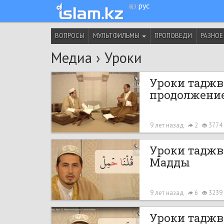
қаз
рус
ВОПРОСЫ
МУЛЬТФИЛЬМЫ
ПРОПОВЕДИ
РАЗНОЕ
Медиа
›
Уроки
Уроки таджв
продолжени
9 лет назад
2
3774
Уроки таджв
Мадды
9 лет назад
6
3239
Уроки таджв