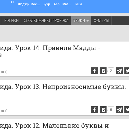
Фаджр
Восход
Зухр
Аср
Магриб
Иша
РОЛИКИ
СПОДВИЖНИКИ ПРОРОКА
УРОКИ
ФИЛЬМЫ
ида. Урок 14. Правила Мадды -
е
2
0
ида. Урок 13. Непроизносимые буквы.
6
0
ида. Урок 12. Маленькие буквы и