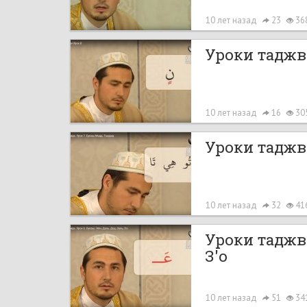
10 лет назад
23
36
Уроки таджв
10 лет назад
16
30
Уроки таджв
10 лет назад
32
41
Уроки таджви
З'о
10 лет назад
51
34