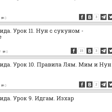
3
0
да. Урок 11. Нун с сукуном -
е
15
3
7
0
ида. Урок 10. Правила Лям. Мим и Нун
2
0
да. Урок 9. Идгам. Изхар