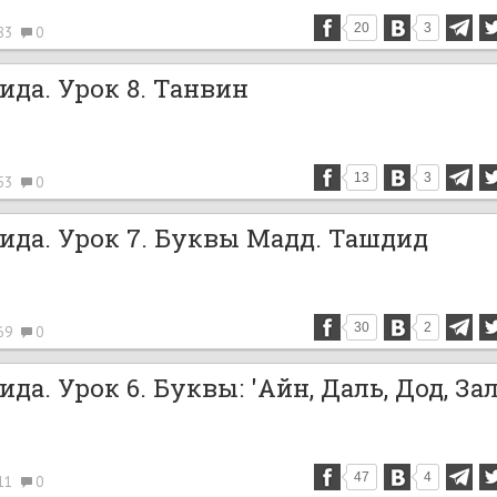
20
3
83
0
ида. Урок 8. Танвин
13
3
53
0
ида. Урок 7. Буквы Мадд. Ташдид
30
2
69
0
да. Урок 6. Буквы: 'Айн, Даль, Дод, Зал
47
4
11
0