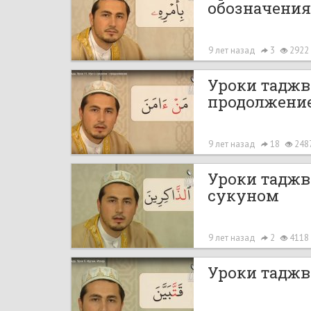
обозначения
9 лет назад
3
2922
Уроки таджви
продолжени
9 лет назад
18
248
Уроки таджв
сукуном
9 лет назад
2
4118
Уроки таджви